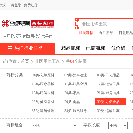
您好，
请登录
免费注册
服装鞋帽
办公用品
日化用品

热门行业分类
精品商标
电商商标
低价标
当前位置：
首页
非医用蜂王浆
共
84
个结果


商标分类：
01类-化学原料
02类-颜料油漆
03类-日化用品
0
10类-医疗器械
11类-灯具空调
12类-运输工具
1
19类-建筑材料
20类-家具
21类-厨房洁具
2
28类-健身器材
29类-食品
30类-方便食品
3
37类-建筑修理
38类-通讯服务
39类-运输贮藏
4
商标组合：
字数长度：