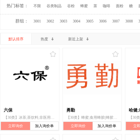
热门标签：
不限
谷类制品
谷粉
蜂蜜
茶
咖啡
面粉
糖
群组：
3001
3002
3003
3004
3005
3006
3007
3008
默认排序
热度
新近上架
六保
勇勤
哈健;
【30类】冰茶;茶饮料;非医用蜂王浆;粉丝(条);蜂蜜;谷类制品;食用蜂胶(蜜蜂胶)
【30类】蜂蜜;食用蜂胶(蜂胶);非医用营养液;茶;糖;花粉健身膏;调味品;酱油;非医用营养粉;非医用蜂王浆
立即询价
加入询价单
立即询价
加入询价单
立