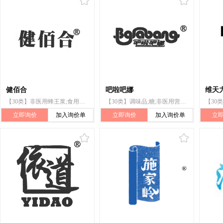
健佰合
吧啦吧娜
维天力
【30类】非医用蜂王浆;食用蜂胶(蜂胶);燕窝梨膏;枇杷膏;蜂蜜;蜂胶;龟苓膏;甜食(糖果)
【30类】调味品;糖;非医用营养液;咖啡;食用冰;米粉;糕点;茶;谷类制品;非医用蜂王浆
立即询价
加入询价单
立即询价
加入询价单
立