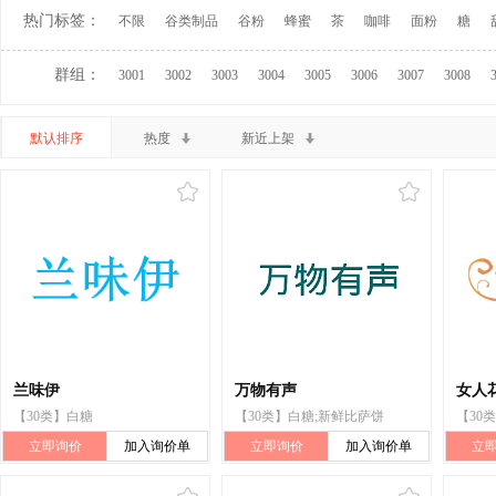
热门标签：
不限
谷类制品
谷粉
蜂蜜
茶
咖啡
面粉
糖
群组：
3001
3002
3003
3004
3005
3006
3007
3008
默认排序
热度
新近上架
兰味伊
万物有声
女人
【30类】白糖
【30类】白糖;新鲜比萨饼
【30
立即询价
加入询价单
立即询价
加入询价单
立