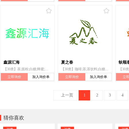
鑫源汇海
夏之春
蚨顺
【30类】茶;面粉;白糖;蜂蜜;糕点;包子;米;挂面;以谷物为主的零食小吃;调味品
【30类】咖啡;茶;茶饮料;白糖;糖果;蜂蜜;面包干;面粉;食用芳香剂;佐料(调味品)
立即询价
加入询价单
立即询价
加入询价单
立
上一页
1
2
3
4

猜你喜欢