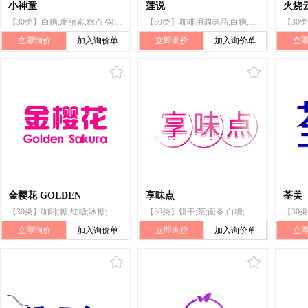
小神童
莲说
火烧
【30类】白糖;麦丽素;糕点;锅巴;虾片
【30类】咖啡用调味品;白糖;咖啡;蜂蜜
立即询价
加入询价单
立即询价
加入询价单
立
金樱花 GOLDEN
享味点
荃美
【30类】咖啡;糖;红糖;冰糖;白糖;甜食;食盐;酱油;醋;调味品
【30类】饼干;茶;面条;白糖;年糕;蜂蜜;茶饮料;咖啡;大米;甜食
立即询价
加入询价单
立即询价
加入询价单
立