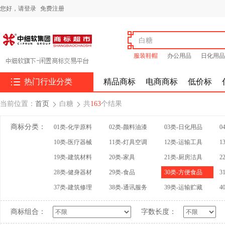
您好，
请登录
免费注册
服装鞋帽
办公用品
日化用品

热门行业分类
精品商标
电商商标
低价标
当前位置：
首页
白糖
共
163
个结果


商标分类：
01类-化学原料
02类-颜料油漆
03类-日化用品
0
10类-医疗器械
11类-灯具空调
12类-运输工具
1
19类-建筑材料
20类-家具
21类-厨房洁具
2
28类-健身器材
29类-食品
30类-方便食品
3
37类-建筑修理
38类-通讯服务
39类-运输贮藏
4
商标组合：
字数长度：