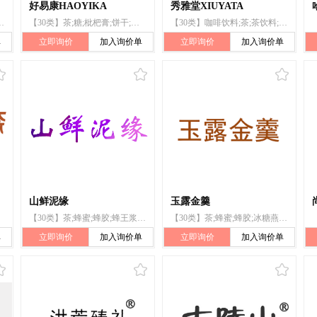
好易康HAOYIKA
秀雅堂XIUYATA
浆;龟苓膏;冰糖燕窝;寿司;调味品;枇杷膏
【30类】茶;糖;枇杷膏;饼干;以谷物为主的零食小吃;谷类制品;米粉;藕粉;醋;酵母
【30类】咖啡饮料;茶;茶饮料;糖果;枇杷膏;蜂蜜;糕点;米;调味品;食用芳香剂
单
立即询价
加入询价单
立即询价
加入询价单
山鲜泥缘
玉露金羹
【30类】茶;蜂蜜;蜂胶;蜂王浆;枇杷膏;秋梨膏;粽子;月饼;食用淀粉;粉丝（条）
【30类】茶;蜂蜜;蜂胶;冰糖燕窝;燕窝梨膏;糖果;蜂王浆;龟苓膏;苓贝梨膏;枇杷膏
单
立即询价
加入询价单
立即询价
加入询价单