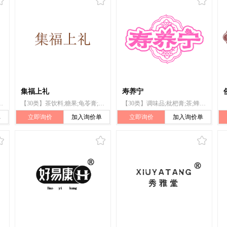
集福上礼
寿养宁
蜂蜜;枇杷膏;蛋糕;饼干;食盐;酱油
【30类】茶饮料;糖果;龟苓膏;蜂王浆;秋梨膏;苓贝梨膏;燕窝梨膏;枇杷膏;糖蜜;茶
【30类】调味品;枇杷膏;茶;蜂蜜;秋梨膏;糕点;芝麻糊;粥;谷类制品;食用葛粉
单
立即询价
加入询价单
立即询价
加入询价单