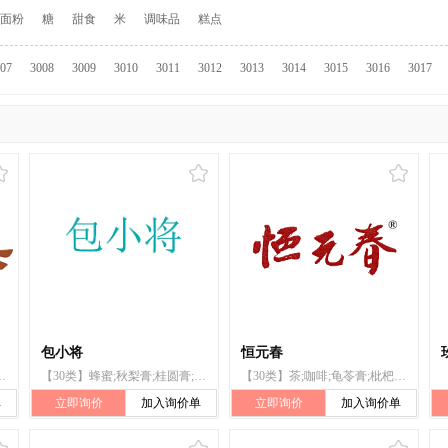
面粉
糖
甜食
米
调味品
糕点
07
3008
3009
3010
3011
3012
3013
3014
3015
3016
3017
包小将
恒元春
枇杷膏;食用淀粉;冰淇淋
【30类】蜂蜜;秋梨膏;桂圆膏;枇杷膏;冰淇淋
【30类】茶;咖啡;龟苓膏;枇杷膏;月饼;米;方便面
单
立即询价
加入询价单
立即询价
加入询价单