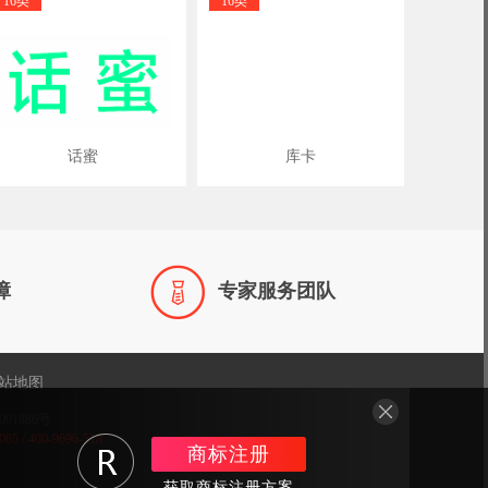
16类
16类
话蜜
库卡

障
专家服务团队
站地图
001886号
/ 400-9696-518
商标注册
获取商标注册方案