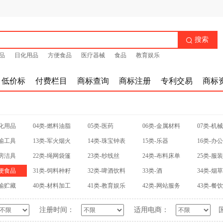
搜索

品
日化用品
方便食品
医疗器械
食品
教育娱乐
低价标
付费栏目
商标查询
商标注册
专利交易
商标
日化用品
04类-燃料油脂
05类-医药
06类-金属材料
07类-机
运输工具
13类-军火烟火
14类-珠宝钟表
15类-乐器
16类-办
厨房洁具
22类-绳网袋篷
23类-纱线丝
24类-布料床单
25类-服
方便食品
31类-饲料种籽
32类-啤酒饮料
33类-酒
34类-烟
运输贮藏
40类-材料加工
41类-教育娱乐
42类-网站服务
43类-餐
注册时间：
适用电商：