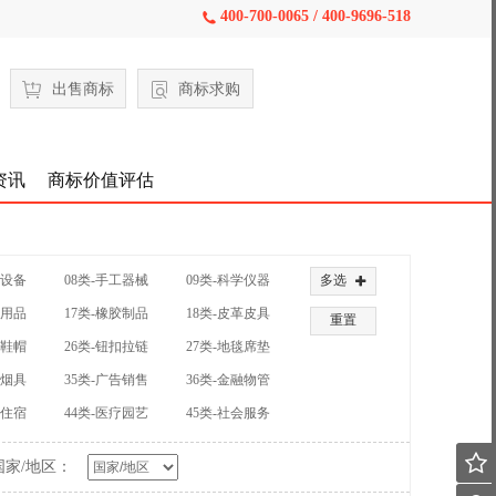
400-700-0065 / 400-9696-518

出售商标
商标求购
资讯
商标价值评估
械设备
08类-手工器械
09类-科学仪器
多选

公用品
17类-橡胶制品
18类-皮革皮具
重置
装鞋帽
26类-钮扣拉链
27类-地毯席垫
草烟具
35类-广告销售
36类-金融物管
饮住宿
44类-医疗园艺
45类-社会服务

国家/地区：