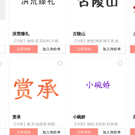
洪荒臻礼
古陵山
【30类】咖啡;茶;茶饮料;方糖;甜食;枇杷膏;馅饼(点心);肉馅饼;谷粉;食用淀粉;食盐
【30类】蜂蜜;蜂胶;蜂王浆;枇杷膏;花粉健身膏;食盐;啤酒醋;醋;醋精;八角大茴香
单
立即询价
加入询价单
立即询价
加入询价单
赏承
小碗娇
盒饭;糖;燕麦食品;秋梨膏;枇杷膏;炒饭
【30类】糖;茶;枇杷膏;蜂蜜;秋梨膏;咸薄饼;年糕;粽子;谷类制品;藕粉
【30类】咖啡;茶饮料;秋梨膏;粥;冰糖燕窝;燕窝梨膏;枇杷膏;燕麦粥;茶;草本茶
单
立即询价
加入询价单
立即询价
加入询价单