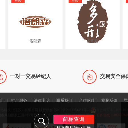
16类
16类
洛朗森
多形格


一对一交易经纪人
交易安全保
我们
推广服务
法律申明
联系我们
合作伙伴
意见反馈
网
|
|
|
|
|
网络科技（江苏）有限公司 版权所有
苏ICP备2023054451号-2
京公网安备 11011102
高新区长江路815号长江湾广场 传真：010-58143981
全国免费服务热线：400-700-0065 
商标查询
检索商标能否注册