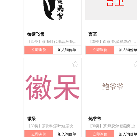
御露飞雪
言玊
【30类】茶;茶叶代用品;冰茶;茶饮料;冰糖燕窝;苓贝梨膏;醋;酱油;枇杷膏;冰糕
【30类】白茶;茶;蛋糕;糕点;红茶;咖啡;枇杷膏;黑茶;面包;茶饮料
立即询价
加入询价单
立即询价
加入询价
徽呆
鲍爷爷
【30类】茶饮料;茶叶;红茶饮料;枇杷膏;红茶;茶;蜂蜜;比萨饼;蜂王浆;冰茶
【30类】茶;蜂胶;冰糖燕窝;虫草鸡精;
立即询价
加入询价单
立即询价
加入询价