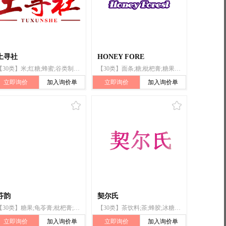
土寻社
HONEY FORE
【30类】米;红糖;蜂蜜;谷类制品;人食用的去壳谷物;面条;粉丝(条);茶;枇杷膏;年糕
【30类】面条;糖;枇杷膏;糖果;米;蜂胶;蜂王浆;蜂蜜;冰糖燕窝;茶
立即询价
加入询价单
立即询价
加入询价单
芬韵
契尔氏
【30类】糖果;龟苓膏;枇杷膏;饼干;面粉;米;面条;酵母;以米为主的零食小吃;糖
【30类】茶饮料;茶;蜂胶;冰糖燕窝;龟苓膏;虫草鸡精;秋梨膏;枇杷膏;蜂蜜;蜂王浆
立即询价
加入询价单
立即询价
加入询价单