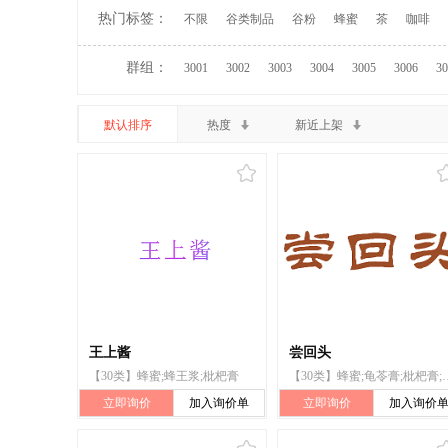
热门标签：
不限
谷类制品
谷粉
蜂蜜
茶
咖啡
群组：
3001
3002
3003
3004
3005
3006
30
默认排序
热度
新近上架
王上酱
尝回头
【30类】蜂蜜;蜂王浆;枇杷膏
【30类】蜂蜜;龟苓膏;
立即询价
加入询价单
立即询价
加入询价