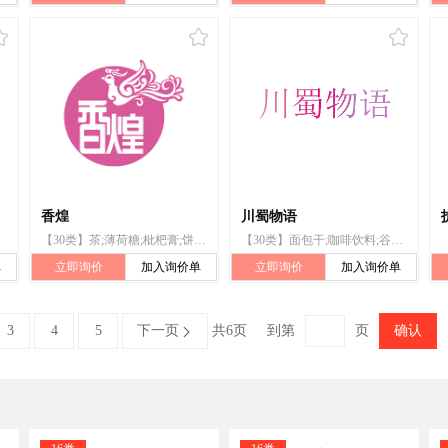
香煌
川蜀物语
【30类】茶;薄荷糖;枇杷膏;饼干;肉馅饼;米;虾味条;藕粉;酱油;蚝油
【30类】面包干;咖啡饮料;谷类制品;食用淀粉;面条;糖;茶;冰糖;枇杷膏;八宝饭
单
立即询价
加入询价单
立即询价
加入询价单
3
4
5
下一页
共6页
到第
页
确认
