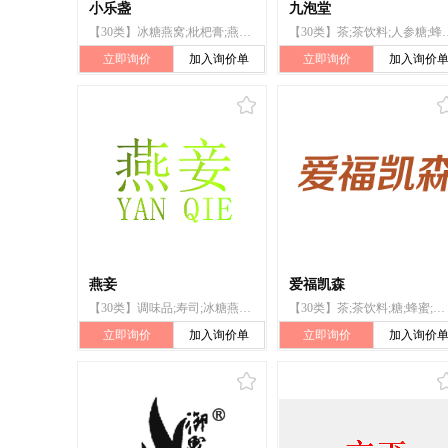
小乐盏
九泡堂
【30类】冰糖燕窝;枇杷膏;燕窝梨膏;米;茶;虫草鸡精;蜂蜜;调味料;面粉;龟苓膏
【30类】茶;茶饮料;人参糖;蜂胶;蜂王
立即询价
加入询价单
立即询价
加入询价
燕妾
爱福凯森
【30类】调味品;寿司;冰糖燕窝;蜂蜜;茶饮料;茶;燕窝梨膏;枇杷膏;面条;面包
【30类】茶;茶饮料;糖;蜂蜜;蜂胶;蜂王浆;虫草鸡精;枇杷膏;花粉健身膏;酵母
立即询价
加入询价单
立即询价
加入询价