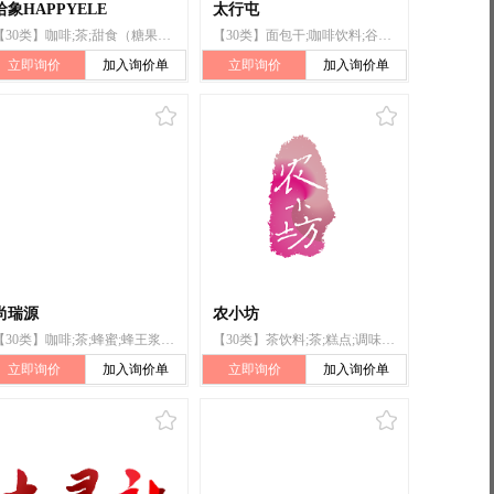
哈象HAPPYELE
太行屯
【30类】咖啡;茶;甜食（糖果）;枇杷膏;薄烤饼;糕点;面包;春卷;春卷皮;米果
【30类】面包干;咖啡饮料;谷类制品;食用淀粉;面条;糖;茶;冰糖;枇杷膏;八宝饭
立即询价
加入询价单
立即询价
加入询价单
尚瑞源
农小坊
【30类】咖啡;茶;蜂蜜;蜂王浆;龟苓膏;冰糖燕窝;桂圆膏;枇杷膏;包子;茴香子
【30类】茶饮料;茶;糕点;调味酱;米;锅巴;枇杷膏;叶儿粑;月饼;粽子
立即询价
加入询价单
立即询价
加入询价单