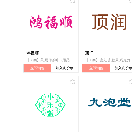
鸿福顺
顶润
【30类】茶;用作茶叶代用品的花或叶;红茶;绿茶;秋梨膏;燕窝梨膏;枇杷膏;包子;饺子;面条
【30类】糖;红糖;糖果;巧克力;
立即询价
加入询价单
立即询价
加入询价