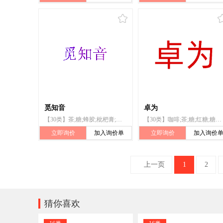
觅知音
卓为
【30类】茶;糖;蜂胶;枇杷膏;蜂王浆;蜂蜜;谷粉制食品;糕点;米;豆酱（调味品）
【30类】咖啡;茶;糖;红糖;糖果;巧克力;枇杷膏;蛋糕;饼干;以米为主的零食小吃
立即询价
加入询价单
立即询价
加入询价
上一页
1
2

猜你喜欢