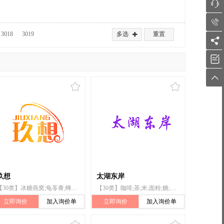


3018
3019
多选
重置




玖想
太湖东岸
【30类】冰糖燕窝;龟苓膏;蜂王浆;枇杷膏;方便米饭
【30类】咖啡;茶;米;面粉;糖;茶饮料;蜂蜜;面包;枇杷膏;粽子
立即询价
加入询价单
立即询价
加入询价单