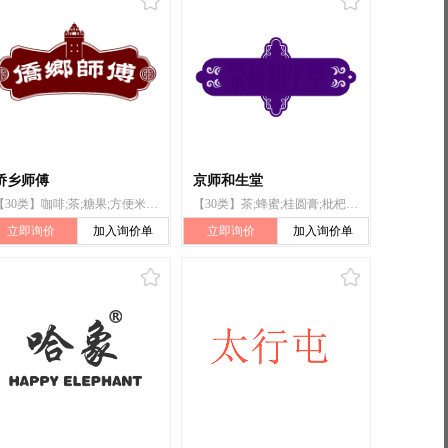
侨乡师傅
京师和生堂
【30类】咖啡;茶;糖果;方便米饭;谷类制品;面条;酱油;调味料;月饼;枇杷膏
【30类】茶;蜂蜜;桂圆膏;枇杷膏;面粉;米;挂面;食用淀粉;食用葛粉;调味品
立即询价
加入询价单
立即询价
加入询价单