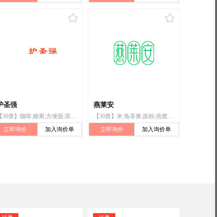
护圣强
燕莱安
【30类】咖啡;糖果;方便面;茶;糖;茶饮料;谷类制品;薄片（谷类产品）;枇杷膏;蜂蜜
【30类】米;龟苓膏;面粉;燕窝梨膏;冰糖燕窝;茶;咖啡;枇杷膏;调味料;虫草鸡精
立即询价
加入询价单
立即询价
加入询价单