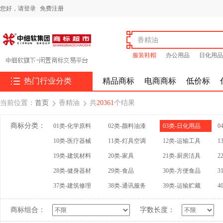
您好，
请登录
免费注册
服装鞋帽
办公用品
日化用品

热门行业分类
精品商标
电商商标
低价标
当前位置：
首页
香精油
共
20361
个结果


商标分类：
01类-化学原料
02类-颜料油漆
03类-日化用品
0
10类-医疗器械
11类-灯具空调
12类-运输工具
1
19类-建筑材料
20类-家具
21类-厨房洁具
2
28类-健身器材
29类-食品
30类-方便食品
3
37类-建筑修理
38类-通讯服务
39类-运输贮藏
4
商标组合：
字数长度：