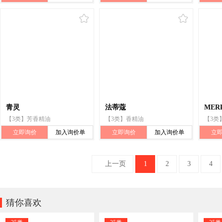
青灵
法蒂蔻
MER
【3类】芳香精油
【3类】香精油
【3类
立即询价
加入询价单
立即询价
加入询价单
立
上一页
1
2
3
4

猜你喜欢