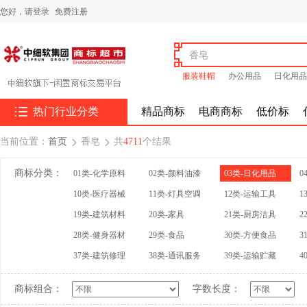
您好，
请登录
免费注册
服装鞋帽
办公用品
日化用品

热门行业分类
精品商标
电商商标
低价标
当前位置：
首页
香皂
共
4711
个结果


商标分类：
01类-化学原料
02类-颜料油漆
03类-日化用品
0
10类-医疗器械
11类-灯具空调
12类-运输工具
1
19类-建筑材料
20类-家具
21类-厨房洁具
2
28类-健身器材
29类-食品
30类-方便食品
3
37类-建筑修理
38类-通讯服务
39类-运输贮藏
4
商标组合：
字数长度：