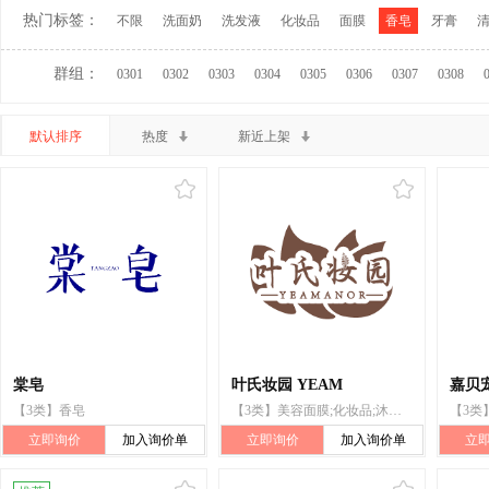
热门标签：
不限
洗面奶
洗发液
化妆品
面膜
香皂
牙膏
群组：
0301
0302
0303
0304
0305
0306
0307
0308
默认排序
热度
新近上架
棠皂
叶氏妆园 YEAM
嘉贝
【3类】香皂
【3类】美容面膜;化妆品;沐浴乳;香水;香皂;口红;洗面奶
立即询价
加入询价单
立即询价
加入询价单
立