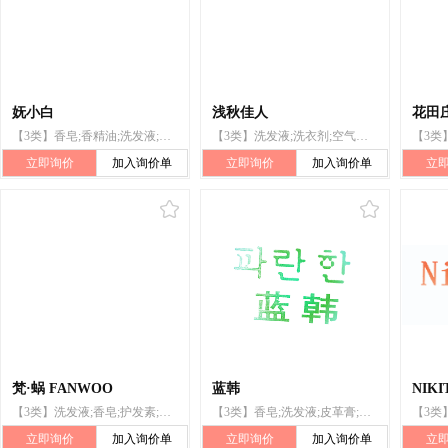
妩小白
浅秋佳人
花田
【3类】香皂;香精油;洗发液;化妆品;动物用化妆品;空气芳香剂;抛光制剂;洗衣剂;牙膏;清洁制剂
【3类】洗发液;洗衣剂;空气芳香剂;动物用化妆品;香皂;牙膏;化妆品;香精油;抛光制剂;清洁制剂
立即询价
加入询价单
立即询价
加入询价单
立
梵·蜗 FANWOO
蓝韩
NIKI
【3类】洗发液;香皂;护发素;香皂香精;美容面膜;化妆品;牙膏;动物用化妆品
【3类】香皂;洗发液;皮革膏;化妆品;牙膏;香料;去渍剂;香皂香精;洗面奶;喷发胶
立即询价
加入询价单
立即询价
加入询价单
立