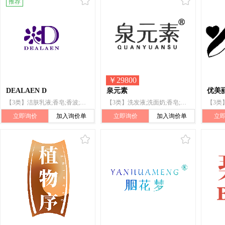
推荐
￥
29800
DEALAEN D
泉元素
优美
【3类】洁肤乳液;香皂;香波;洗面奶;浴液;美容面膜;化妆品;牙膏;香;空气芳香剂
【3类】洗发液;洗面奶;香皂;洗洁精;香精油;化妆品;香水;美容面膜;牙膏;香
立即询价
加入询价单
立即询价
加入询价单
立