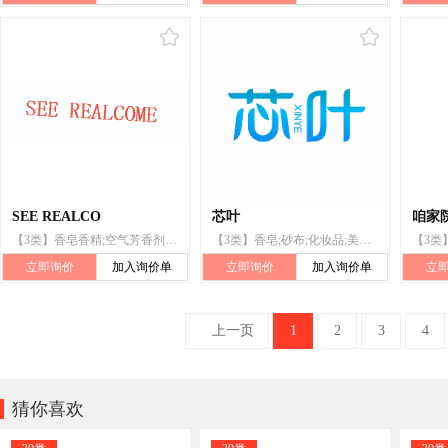
SEE REALCO
芯叶
咱家院
【3类】香皂香精;空气芳香剂;牙膏;鞋蜡
【3类】香皂;砂布;化妆品;美容面膜
立即询价
加入询价单
立即询价
加入询价单
立
上一页
1
2
3
4

猜你喜欢