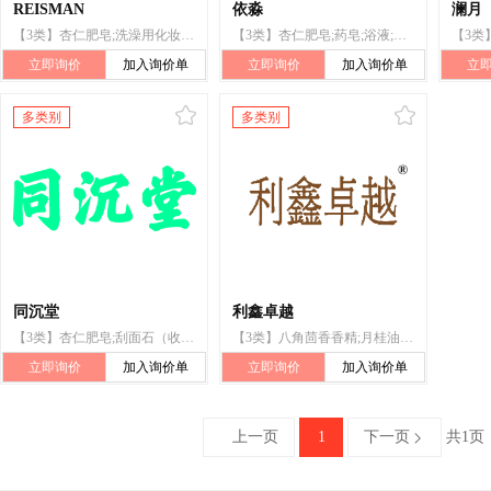
REISMAN
依淼
澜月
【3类】杏仁肥皂;洗澡用化妆品;口红;美容面膜;化妆品;香水;护肤用化妆剂;粉底;粉底液;化妆水
【3类】杏仁肥皂;药皂;浴液;清洁用油;杏仁油;玫瑰油;美容面膜;成套化妆品;减肥用化妆品;牙膏
立即询价
加入询价单
立即询价
加入询价单
立
多类别
多类别
同沉堂
利鑫卓越
【3类】杏仁肥皂;刮面石（收敛剂）;抛光铁丹;磨光用石头;杏仁油;假发粘贴剂;非医用漱口剂;香木;动物用化妆品;空气芳香剂
【3类】八角茴香香精;月桂油;杏仁油;柠檬香精油;芳香剂（香精油）;家庭洗衣用亮色化学品;家用亮色化学品（洗衣用）;杏仁肥皂;防晒剂;非医用香膏
立即询价
加入询价单
立即询价
加入询价单
上一页
1
下一页
共1页

