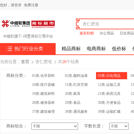
您好，
请登录
免费注册
服装鞋帽
办公用品
日化用品

热门行业分类
精品商标
电商商标
低价标
当前位置：
首页
杏仁肥皂
共
20
个结果


商标分类：
01类-化学原料
02类-颜料油漆
03类-日化用品
0
10类-医疗器械
11类-灯具空调
12类-运输工具
1
19类-建筑材料
20类-家具
21类-厨房洁具
2
28类-健身器材
29类-食品
30类-方便食品
3
37类-建筑修理
38类-通讯服务
39类-运输贮藏
4
商标组合：
字数长度：