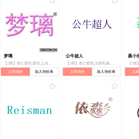
梦璃
公牛超人
聂小
【3类】杏仁肥皂;肥皂;上光蜡;花香料原料;芳香精油;化妆品;香水;化妆香粉;香木;干花瓣与香料混合物(香料)
【3类】杏仁肥皂;洁肤乳液;洗面奶;香精油;美容面膜;成套化妆品;化妆品;减肥用化妆品;牙膏;空气芳香剂
立即询价
加入询价单
立即询价
加入询价单
立