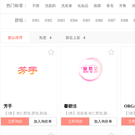
热门标签：
不限
洗面奶
洗发液
化妆品
面膜
香皂
牙膏
群组：
0301
0302
0303
0304
0305
0306
0307
0308
默认排序
热度
新近上架
芳手
馨碧洁
ORG
【3类】杏仁肥皂;肥皂;剃须皂;消毒皂;药皂;汗足皂;除臭皂;香皂;防汗皂;洗发软皂
【3类】洗发液;杏仁肥皂;厕所清洗剂;洗衣粉;牙膏;化妆品;空气芳香剂;研磨剂;清洁制剂;抛光制剂
立即询价
加入询价单
立即询价
加入询价单
立