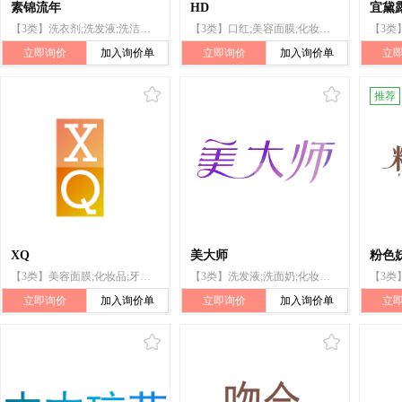
素锦流年
HD
宜黛
【3类】洗衣剂;洗发液;洗洁精;香精油;口红;美容面膜;指甲油;化妆品;牙膏;动物用化妆品
【3类】口红;美容面膜;化妆品;增白霜;洗发液;护发素;洗发粉;洗面奶;浴液;香精油
立即询价
加入询价单
立即询价
加入询价单
立
推荐
XQ
美大师
粉色妖
【3类】美容面膜;化妆品;牙膏;洗手液;香水;口红
【3类】洗发液;洗面奶;化妆品;美容面膜;口红
立即询价
加入询价单
立即询价
加入询价单
立