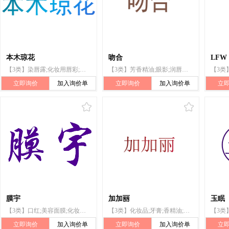
本木琼花
吻合
LFW
【3类】染唇露;化妆用唇彩;膏状口红;口红;润唇膏;唇色调和剂;非药用唇膏;唇膏;唇彩;唇膏盒
【3类】芳香精油;眼影;润唇膏;膏状口红;口红;眉笔;睫毛膏;眼线液笔;唇彩;眼影盘
立即询价
加入询价单
立即询价
加入询价单
立
膜宇
加加丽
玉眠
【3类】口红;美容面膜;化妆品;香水;减肥用化妆品
【3类】化妆品;牙膏;香精油;香水;口红;祛斑霜;爽身粉
立即询价
加入询价单
立即询价
加入询价单
立