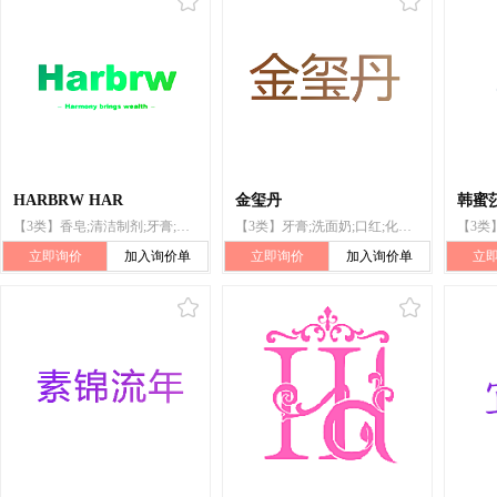
HARBRW HAR
金玺丹
韩蜜
【3类】香皂;清洁制剂;牙膏;洗发液;洁肤乳液;洗手液;洗衣剂;香精油;美容面膜;口红
【3类】牙膏;洗面奶;口红;化妆笔;香水;化妆用乳液;睫毛膏;美容液;空气芳香剂;化妆品
立即询价
加入询价单
立即询价
加入询价单
立