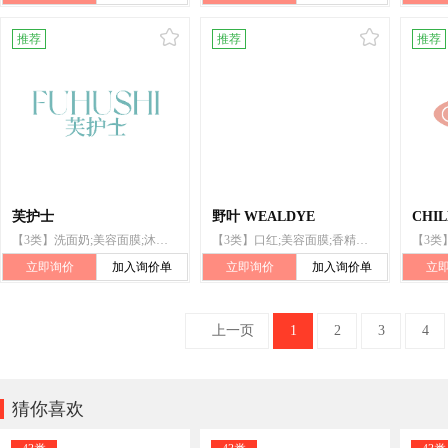
推荐
推荐
推荐
芙护士
野叶 WEALDYE
CHIL
【3类】洗面奶;美容面膜;沐浴乳;香精油;化妆品;清洁制剂;香皂;牙膏;香水;口红
【3类】口红;美容面膜;香精油;化妆品;牙膏;沐浴乳;洗面奶;香水;清洁制剂;香皂
立即询价
加入询价单
立即询价
加入询价单
立
上一页
1
2
3
4

猜你喜欢