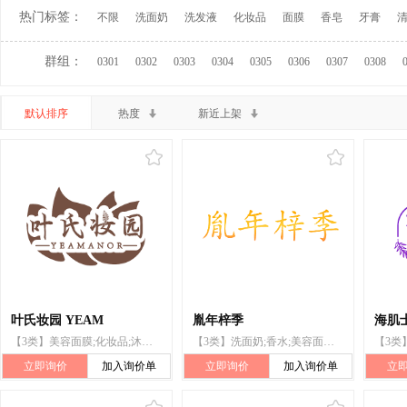
热门标签：
不限
洗面奶
洗发液
化妆品
面膜
香皂
牙膏
群组：
0301
0302
0303
0304
0305
0306
0307
0308
默认排序
热度
新近上架
叶氏妆园 YEAM
胤年梓季
海肌士
【3类】美容面膜;化妆品;沐浴乳;香水;香皂;口红;洗面奶
【3类】洗面奶;香水;美容面膜;口红;成套化妆品;化妆品;儿童用化妆品
立即询价
加入询价单
立即询价
加入询价单
立