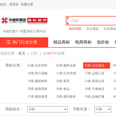
您好，
请登录
免费注册
服装鞋帽
办公用品
日化用品

热门行业分类
精品商标
电商商标
低价标
当前位置：
首页
口红
共
3073
个结果


商标分类：
01类-化学原料
02类-颜料油漆
03类-日化用品
0
10类-医疗器械
11类-灯具空调
12类-运输工具
1
19类-建筑材料
20类-家具
21类-厨房洁具
2
28类-健身器材
29类-食品
30类-方便食品
3
37类-建筑修理
38类-通讯服务
39类-运输贮藏
4
商标组合：
字数长度：