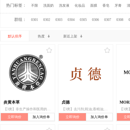
热门标签：
不限
洗面奶
洗发液
化妆品
面膜
香皂
牙膏
群组：
0301
0302
0303
0304
0305
0306
0307
0308
默认排序
热度
新近上架
炎黄本草
贞德
MOR
【3类】非生产操作和医用的去垢剂;化妆品;防皱霜;去斑霜;口气清新喷洒剂
【3类】去污剂;鞋油;香精油;化妆品;香水;口气清新喷洒剂;香;空气芳香剂
立即询价
加入询价单
立即询价
加入询价单
立