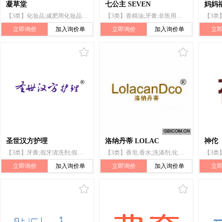
凝草堂
七公主 SEVEN
妈妈
【3类】化妆品;减肥用化妆品;药皂;非医用沐浴盐;洗面奶;去渍剂;研磨膏;化妆品用香料;口气清新喷洒剂;香
【3类】香精油;牙膏;非医用漱口剂;牙用抛光剂;口气清新喷洒剂;口香水;香;芬芳袋(干花瓣与香料的混合物)
立即询价
加入询价单
立即询价
加入询价单
立
圣世汉方护理
洛纳丹蒂 LOLAC
神佗
【3类】牙膏;假牙清洗剂;假牙擦光剂;牙用抛光剂;口气清新喷洒剂;非医用漱口剂;肥皂;去渍剂;化妆品;香
【3类】香皂;香水;洗涤剂;化妆品;鞋粉;香;香精油;空气芳香剂;动物用化妆品;口气清新喷洒剂
立即询价
加入询价单
立即询价
加入询价单
立