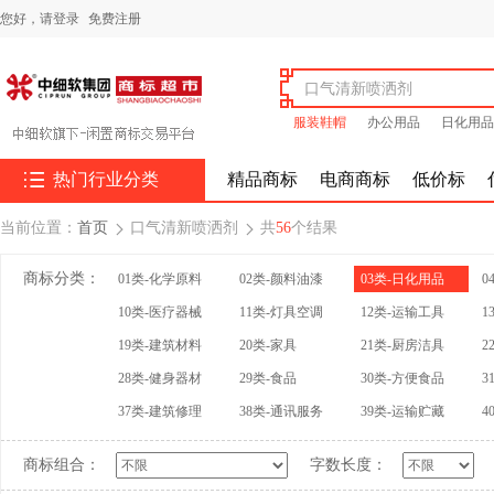
您好，
请登录
免费注册
服装鞋帽
办公用品
日化用品

热门行业分类
精品商标
电商商标
低价标
当前位置：
首页
口气清新喷洒剂
共
56
个结果


商标分类：
01类-化学原料
02类-颜料油漆
03类-日化用品
0
10类-医疗器械
11类-灯具空调
12类-运输工具
1
19类-建筑材料
20类-家具
21类-厨房洁具
2
28类-健身器材
29类-食品
30类-方便食品
3
37类-建筑修理
38类-通讯服务
39类-运输贮藏
4
商标组合：
字数长度：