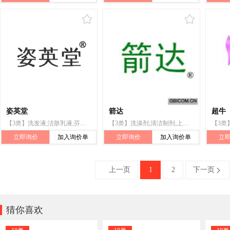
姿英堂
箭达
超牛
【3类】洗发液;洁肤乳液;芬芳袋(干花瓣与香料的混合物);洗涤剂;洗澡用化妆品;动物用化妆品;化妆品;清洁制剂;香水;口气清新喷洒剂
【3类】洗涤剂;清洁制剂;上光剂;研磨剂;工业用香料;化妆品;牙膏;口气清新喷洒剂;芬芳袋(干花瓣与香料的混合物);动物用化妆品
立即询价
加入询价单
立即询价
加入询价单
立
上一页
1
2
下一页


猜你喜欢