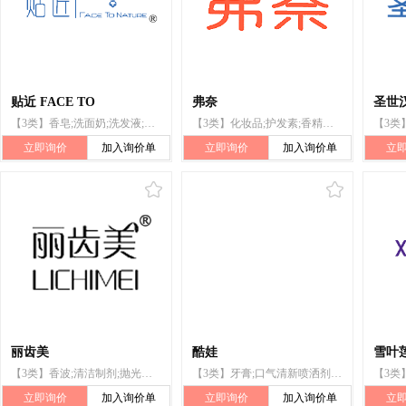
贴近 FACE TO
弗奈
圣世
【3类】香皂;洗面奶;洗发液;浴液;护发素;肥皂;洁肤乳液;非医用漱口剂;口气清新喷洒剂;牙膏
【3类】化妆品;护发素;香精油;脱毛剂;香水;洗面奶;香波;成套化妆用具;动物用化妆品;口气清新喷洒剂
立即询价
加入询价单
立即询价
加入询价单
立
丽齿美
酷娃
雪叶
【3类】香波;清洁制剂;抛光制剂;香料;化妆品;非医用漱口剂;牙膏;口气清新喷洒剂;口气清新片;口香水
【3类】牙膏;口气清新喷洒剂;非医用漱口剂;口香水;香;芬芳袋(干花瓣与香料的混合物);动物用化妆品
立即询价
加入询价单
立即询价
加入询价单
立