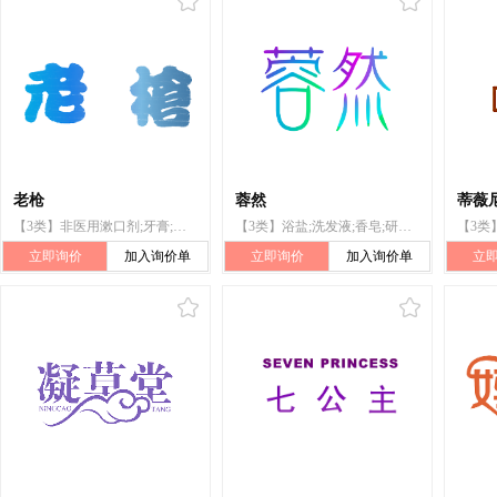
老枪
蓉然
蒂薇尼
【3类】非医用漱口剂;牙膏;清洁假牙用制剂;假牙擦光剂;牙用抛光剂;口气清新喷洒剂;口香水
【3类】浴盐;洗发液;香皂;研磨剂;香精油;化妆品;香水;口气清新喷洒剂;动物用化妆品;空气芳香剂
立即询价
加入询价单
立即询价
加入询价单
立