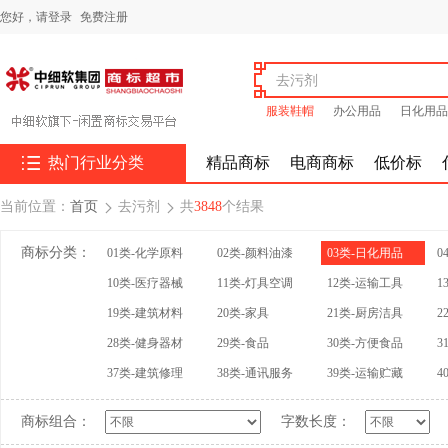
您好，
请登录
免费注册
服装鞋帽
办公用品
日化用品

热门行业分类
精品商标
电商商标
低价标
当前位置：
首页
去污剂
共
3848
个结果


商标分类：
01类-化学原料
02类-颜料油漆
03类-日化用品
0
10类-医疗器械
11类-灯具空调
12类-运输工具
1
19类-建筑材料
20类-家具
21类-厨房洁具
2
28类-健身器材
29类-食品
30类-方便食品
3
37类-建筑修理
38类-通讯服务
39类-运输贮藏
4
商标组合：
字数长度：