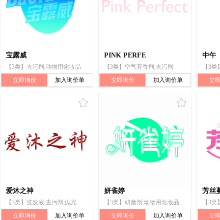
宝露威
PINK PERFE
中午
【3类】去污剂;动物用化妆品
【3类】空气芳香剂;去污剂
立即询价
加入询价单
立即询价
加入询价单
立
爱沐之神
妍雀婷
芳丝
【3类】洗发液;去污剂;抛光制剂;研磨剂;香料;化妆品;牙膏;香;动物用化妆品;空气芳香剂
【3类】研磨剂;动物用化妆品;香精油;去污剂;洗衣剂;香;牙膏;祛斑霜;鞋油;空气芳香剂
立即询价
加入询价单
立即询价
加入询价单
立