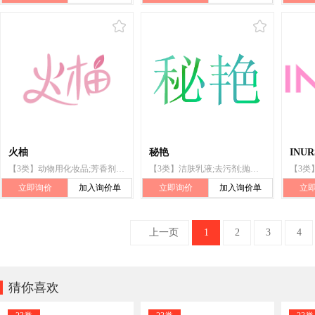
火柚
秘艳
INUR
【3类】动物用化妆品;芳香剂（香精油）;空气芳香剂;去污剂;化妆品;肥皂;研磨剂;抛光制剂;香;牙膏
【3类】洁肤乳液;去污剂;抛光制剂;研磨剂;花精（香料）;化妆品;牙膏;香;动物用化妆品;空气芳香剂
立即询价
加入询价单
立即询价
加入询价单
立
上一页
1
2
3
4

猜你喜欢