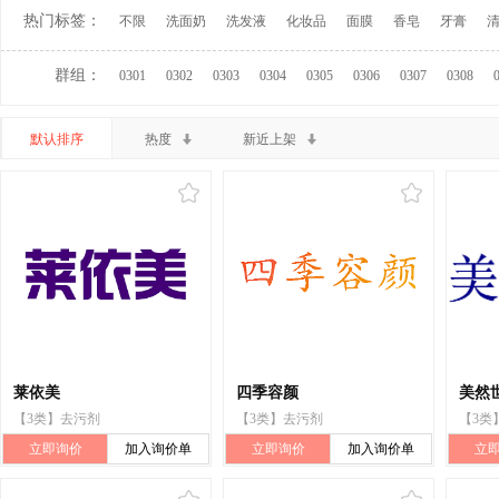
热门标签：
不限
洗面奶
洗发液
化妆品
面膜
香皂
牙膏
群组：
0301
0302
0303
0304
0305
0306
0307
0308
默认排序
热度
新近上架
莱依美
四季容颜
美然
【3类】去污剂
【3类】去污剂
【3类
立即询价
加入询价单
立即询价
加入询价单
立