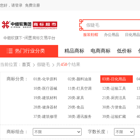
您好，
请登录
免费注册
服装鞋帽
办公用品
日化用品

热门行业分类
精品商标
电商商标
低价标
当前位置：
首页
假睫毛
共
458
个结果


商标分类：
01类-化学原料
02类-颜料油漆
03类-日化用品
0
10类-医疗器械
11类-灯具空调
12类-运输工具
1
19类-建筑材料
20类-家具
21类-厨房洁具
2
28类-健身器材
29类-食品
30类-方便食品
3
37类-建筑修理
38类-通讯服务
39类-运输贮藏
4
商标组合：
字数长度：