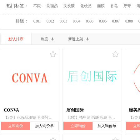
热门标签：
不限
洗面奶
洗发液
化妆品
面膜
香皂
牙膏
群组：
0301
0302
0303
0304
0305
0306
0307
0308
默认排序
热度
新近上架
CONVA
眉创国际
瞳美
【3类】化妆品;假睫毛;美容面膜;口红;香水;眼影盘;脱毛膏;爽肤水;非医用漱口剂;洗面奶
【3类】指甲油;假睫毛;睫毛用化妆制剂;化妆品;化妆洗液;眉毛化妆品;假睫毛粘胶;睫毛膏;口红;烫发剂
立即询价
加入询价单
立即询价
加入询价单
立