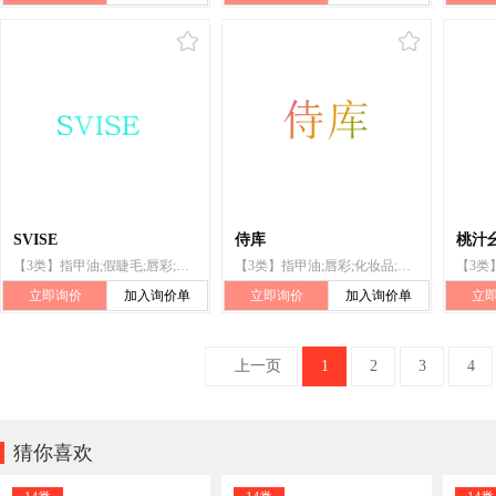
SVISE
侍库
桃汁
【3类】指甲油;假睫毛;唇彩;化妆品;唇膏;洗面奶;眼影膏;化妆笔;化妆粉;口红
【3类】指甲油;唇彩;化妆品;洗面奶;化妆笔;假睫毛;口红;唇膏;眼影膏;化妆粉
立即询价
加入询价单
立即询价
加入询价单
立
上一页
1
2
3
4

猜你喜欢