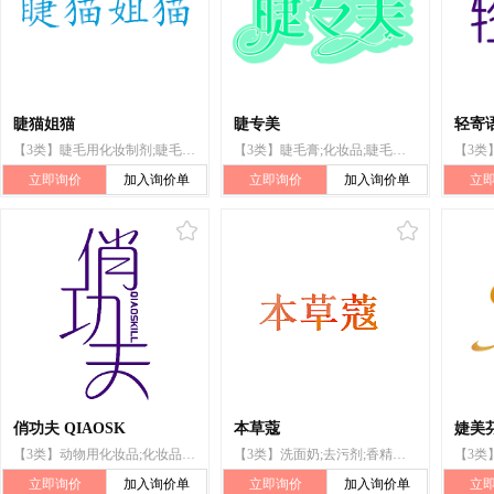
睫猫姐猫
睫专美
轻寄
【3类】睫毛用化妆制剂;睫毛膏;化妆品;假睫毛;眼线笔;固定假睫毛用粘合剂;清洁制剂;睫毛染色料;染睫毛油;假睫毛粘胶
【3类】睫毛膏;化妆品;睫毛用化妆制剂;眼影膏;假睫毛黏胶;双眼皮贴;假睫毛;双眼皮胶;眉笔;护肤用化妆剂
立即询价
加入询价单
立即询价
加入询价单
立
俏功夫 QIAOSK
本草蔻
婕美
【3类】动物用化妆品;化妆品;洗发液;洗洁精;牙膏;美容面膜;香;香精油;假睫毛
【3类】洗面奶;去污剂;香精油;化妆品;美容面膜;香水;护肤霜;假睫毛;牙膏;熏香
立即询价
加入询价单
立即询价
加入询价单
立