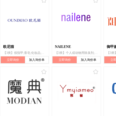
欧尼猫
NAILENE
御甲姗
【3类】假指甲;香皂;化妆品;香精油;假指甲片;指甲用化妆品;口香水;美甲闪粉;空气芳香剂;香
【3类】个人或动物用除臭剂;梳洗用制剂;化妆品;香;指甲油;假指甲;假睫毛、假发和假指甲用黏合剂
立即询价
加入询价单
立即询价
加入询价单
立