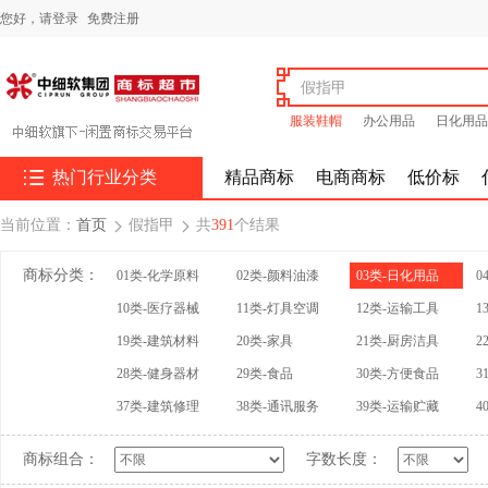
您好，
请登录
免费注册
服装鞋帽
办公用品
日化用品

热门行业分类
精品商标
电商商标
低价标
当前位置：
首页
假指甲
共
391
个结果


商标分类：
01类-化学原料
02类-颜料油漆
03类-日化用品
0
10类-医疗器械
11类-灯具空调
12类-运输工具
1
19类-建筑材料
20类-家具
21类-厨房洁具
2
28类-健身器材
29类-食品
30类-方便食品
3
37类-建筑修理
38类-通讯服务
39类-运输贮藏
4
商标组合：
字数长度：