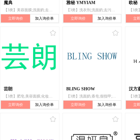
魔典
雅秘 YMYIAM
欧秘
【3类】美容面膜;洗面奶;去污剂;化妆品;香;香精油;洗衣剂;牙膏;上光剂;假指甲
【3类】洗衣剂;洗面奶;去污剂;上光剂;香精油;化妆品;美容面膜;假指甲;牙膏;香
立即询价
加入询价单
立即询价
加入询价单
立
芸朗
BLING SHOW
汉方
【3类】肥皂;美容面膜;化妆品;牙膏;香水;假指甲;空气芳香剂;唇彩;护发素;口红
【3类】洗面奶;香皂;假指甲;研磨膏;香料;美容面膜;指甲油;假睫毛;化妆品;眉笔
立即询价
加入询价单
立即询价
加入询价单
立