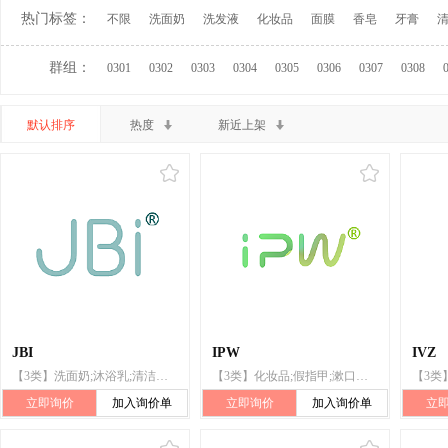
热门标签：
不限
洗面奶
洗发液
化妆品
面膜
香皂
牙膏
群组：
0301
0302
0303
0304
0305
0306
0307
0308
默认排序
热度
新近上架
JBI
IPW
IVZ
【3类】洗面奶;沐浴乳;清洁制剂;抛光制剂;香精油;美容面膜;化妆品;假指甲;漱口剂;香
【3类】化妆品;假指甲;漱口剂;香;洗面奶;沐浴乳;清洁制剂;抛光制剂;香精油;美容面膜
立即询价
加入询价单
立即询价
加入询价单
立