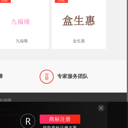
39类
39类
九福颂
盒生惠

障
专家服务团队
站地图
001886号
/ 400-9696-518
商标注册
获取商标注册方案