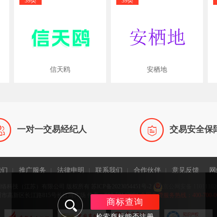
39类
39类
信天鸥
安栖地


一对一交易经纪人
交易安全保
我们
推广服务
法律申明
联系我们
合作伙伴
意见反馈
网
|
|
|
|
|
网络科技（江苏）有限公司 版权所有
苏ICP备2023054451号-2
京公网安备 11011102
高新区长江路815号长江湾广场 传真：010-58143981
全国免费服务热线：400-700-0065 
商标查询
检索商标能否注册