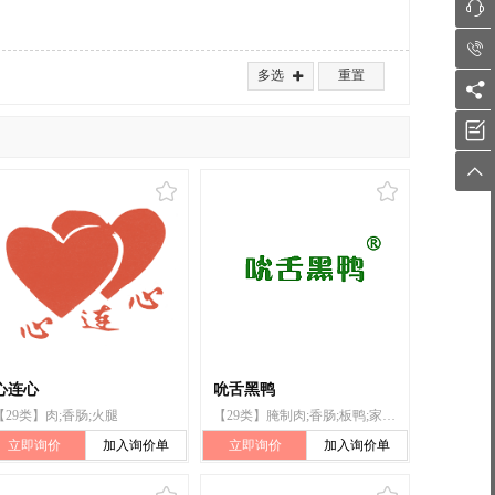


多选
重置




心连心
吮舌黑鸭
【29类】肉;香肠;火腿
【29类】腌制肉;香肠;板鸭;家禽（非活）;肉;肉干;虾（非活）;鱼制食品;腌制蔬菜;食用油
立即询价
加入询价单
立即询价
加入询价单