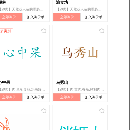
锡林
渝食坊
【29类】天然或人造的香肠肠衣
【29类】天然或人造的香肠肠衣
立即询价
加入询价单
立即询价
加入询价单
多类别
心中果
乌秀山
【29类】肉;鱼制食品;水果罐头;干枣;腌制蔬菜;蛋;牛奶制品;食用油脂;果冻;加工过的坚果;干食用菌;腐竹;天然或人造的香肠肠衣
【29类】肉;熏肉;香肠;腌制肉;猪肉;鸡肉;腊肉;未煮的香肠;腌制鱼;天然或人造的香肠肠衣
立即询价
加入询价单
立即询价
加入询价单