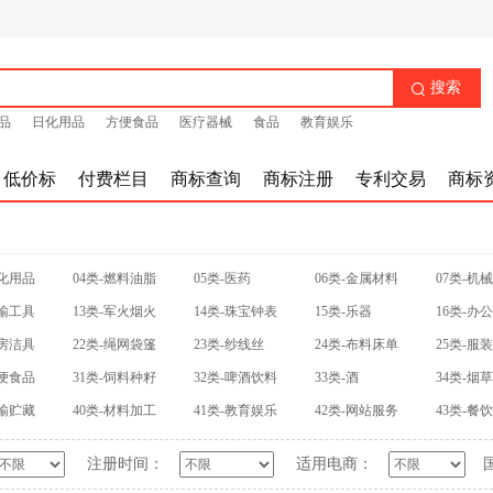
搜索

品
日化用品
方便食品
医疗器械
食品
教育娱乐
低价标
付费栏目
商标查询
商标注册
专利交易
商标
日化用品
04类-燃料油脂
05类-医药
06类-金属材料
07类-机
运输工具
13类-军火烟火
14类-珠宝钟表
15类-乐器
16类-办
厨房洁具
22类-绳网袋篷
23类-纱线丝
24类-布料床单
25类-服
方便食品
31类-饲料种籽
32类-啤酒饮料
33类-酒
34类-烟
运输贮藏
40类-材料加工
41类-教育娱乐
42类-网站服务
43类-餐
注册时间：
适用电商：