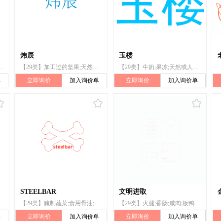
炜辰
玉楼
冻;干食用菌;豆腐;天然或人造的香肠肠衣
【29类】加工过的坚果;天然或人造的香肠肠衣
【29类】牛奶;果冻;天然或人造的香肠肠衣
单
立即询价
加入询价单
立即询价
加入询价单
STEELBAR
文明进取
【29类】腌制蔬菜;食用骨油;香肠肠衣
【29类】火腿;香肠;咸肉;板鸭;腌鱼;咸蛋;猎物(非活)
单
立即询价
加入询价单
立即询价
加入询价单