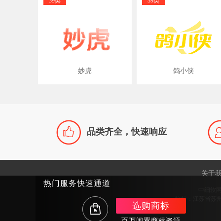
39类
39类
妙虎
鸽小侠

品类齐全，快速响应
关于
热门服务快速通道
中细软
地址：江苏省苏州市
选购商标
百万闲置商标资源