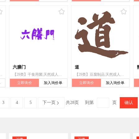
六膳门
道
肉干;水果罐头;食用油
【29类】干食用菌;天然或人造的香肠肠衣
【29类】豆腐制品;天然或人造的香肠肠衣
单
立即询价
加入询价单
立即询价
加入询价单
3
4
5
下一页
共28页
到第
页
确认
