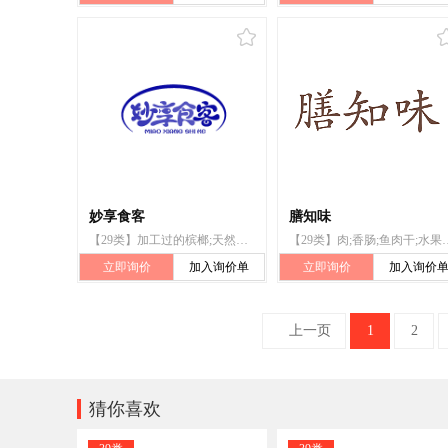
妙享食客
膳知味
【29类】加工过的槟榔;天然或人造的香肠肠衣
【29类】肉;香肠;鱼
立即询价
加入询价单
立即询价
加入询价
上一页
1
2

猜你喜欢