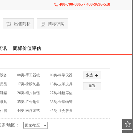
400-700-0065 / 400-9696-518

出售商标
商标求购
资讯
商标价值评估
械设备
08类-手工器械
09类-科学仪器
多选

公用品
17类-橡胶制品
18类-皮革皮具
重置
装鞋帽
26类-钮扣拉链
27类-地毯席垫
草烟具
35类-广告销售
36类-金融物管
饮住宿
44类-医疗园艺
45类-社会服务

国家/地区：