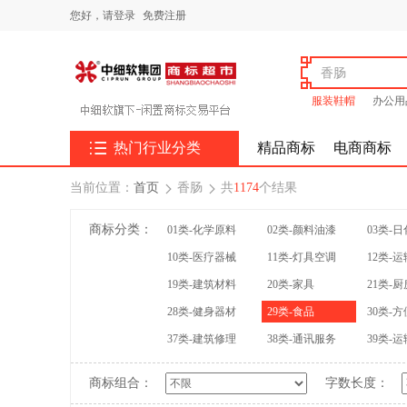
您好，
请登录
免费注册
服装鞋帽
办公用

热门行业分类
精品商标
电商商标
当前位置：
首页
香肠
共
1174
个结果


商标分类：
01类-化学原料
02类-颜料油漆
03类-
10类-医疗器械
11类-灯具空调
12类-
19类-建筑材料
20类-家具
21类-
28类-健身器材
29类-食品
30类-
37类-建筑修理
38类-通讯服务
39类-
商标组合：
字数长度：