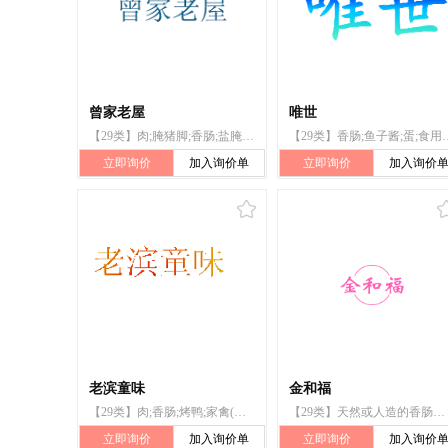
曾家老屋
唯世
【29类】肉;腌猪脚;香肠;盐腌肉;熏肉;腌制肉;猪肉;腊肉;浓味熏牛肉;熏香肠
【29类】香肠;鱼子酱;蛋;食用油;果
立即询价
加入询价单
立即询价
加入询价
老滨童味
金和福
【29类】肉;香肠;烤鸭;家禽(非活);蛋;熟肉制品
【29类】天然或人造的香肠肠衣;奶
立即询价
加入询价单
立即询价
加入询价