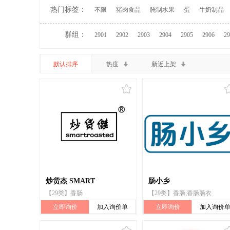
热门标签：
不限
猪肉食品
腌制水果
蛋
牛奶制品
群组：
2901
2902
2903
2904
2905
2906
29
默认排序
热度
新近上架
炒货杰 SMART
肠小乡
【29类】香肠
【29类】香肠;香肠肠衣
立即询价
加入询价单
立即询价
加入询价