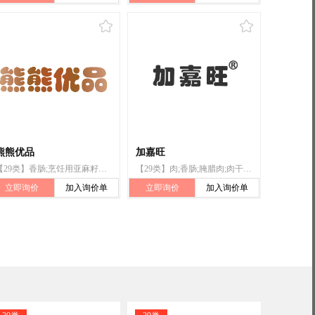
熊熊优品
加嘉旺
【29类】香肠;烹饪用亚麻籽油;加工过的坚果
【29类】肉;香肠;腌腊肉;肉干;油炸丸子;猪肉食品
立即询价
加入询价单
立即询价
加入询价单