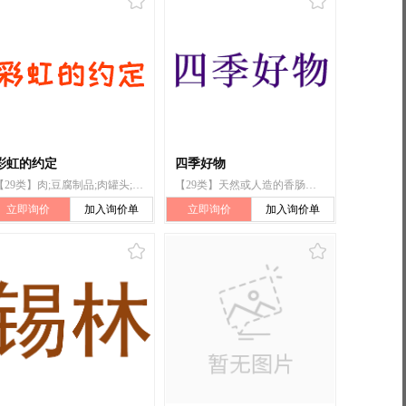
彩虹的约定
四季好物
【29类】肉;豆腐制品;肉罐头;以果蔬为主的零食小吃;蛋;果冻;加工过的坚果;食用燕窝;天然或人造的香肠肠衣;水果色拉
【29类】天然或人造的香肠肠衣
立即询价
加入询价单
立即询价
加入询价单