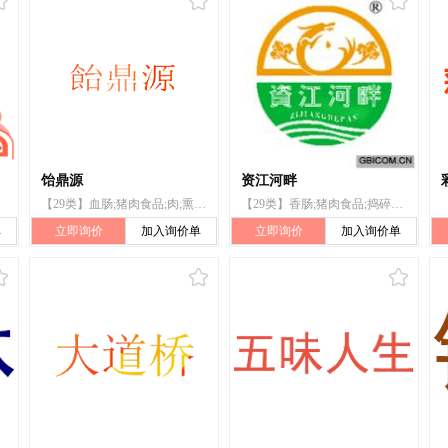
饴鼎源
资江河畔
【29类】血肠;猪肉食品;肉;熏肉;香肠;家禽(非活);腌制肉;肉罐头;腌制水果;腌制蔬菜
【29类】香肠;猪肉食品;捣碎的香肠;死家禽
单
立即询价
加入询价单
立即询价
加入询价单