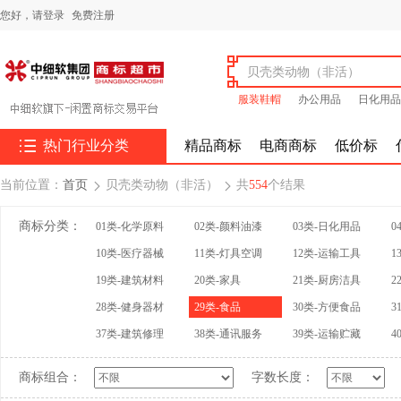
您好，
请登录
免费注册
服装鞋帽
办公用品
日化用品

热门行业分类
精品商标
电商商标
低价标
当前位置：
首页
贝壳类动物（非活）
共
554
个结果


商标分类：
01类-化学原料
02类-颜料油漆
03类-日化用品
0
10类-医疗器械
11类-灯具空调
12类-运输工具
1
19类-建筑材料
20类-家具
21类-厨房洁具
2
28类-健身器材
29类-食品
30类-方便食品
3
37类-建筑修理
38类-通讯服务
39类-运输贮藏
4
商标组合：
字数长度：