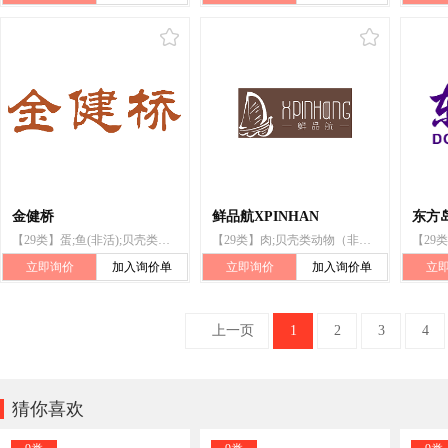
金健桥
鲜品航XPINHAN
东方
【29类】蛋;鱼(非活);贝壳类动物(非活);虾(非活);鱼罐头;肉;甲壳动物(非活);鱼制食品;腌制鱼
【29类】肉;贝壳类动物（非活）;鲑鱼（非活）;果肉;番茄酱;蛋;奶油（奶制品）;加工过的坚果;木耳;豆腐
立即询价
加入询价单
立即询价
加入询价单
立
上一页
1
2
3
4

猜你喜欢