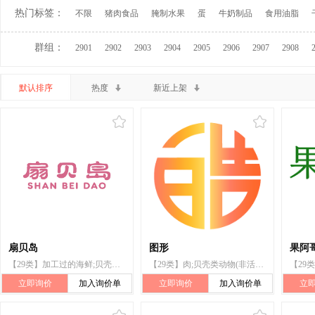
热门标签：
不限
猪肉食品
腌制水果
蛋
牛奶制品
食用油脂
群组：
2901
2902
2903
2904
2905
2906
2907
2908
默认排序
热度
新近上架
扇贝岛
图形
果阿
【29类】加工过的海鲜;贝壳类动物(非活)
【29类】肉;贝壳类动物(非活);水果罐头
立即询价
加入询价单
立即询价
加入询价单
立