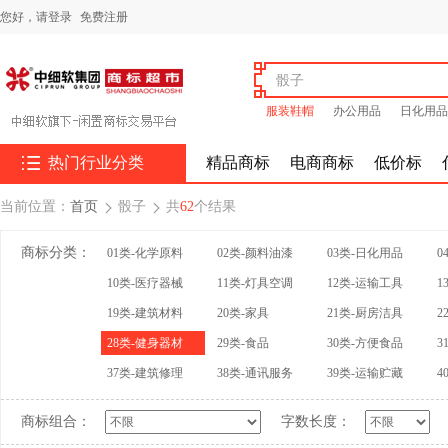
您好，
请登录
免费注册
服装鞋帽
办公用品
日化用品

热门行业分类
精品商标
电商商标
低价标
当前位置：
首页
骰子
共
62
个结果


商标分类：
01类-化学原料
02类-颜料油漆
03类-日化用品
0
10类-医疗器械
11类-灯具空调
12类-运输工具
1
19类-建筑材料
20类-家具
21类-厨房洁具
2
28类-健身器材
29类-食品
30类-方便食品
3
37类-建筑修理
38类-通讯服务
39类-运输贮藏
4
商标组合：
字数长度：