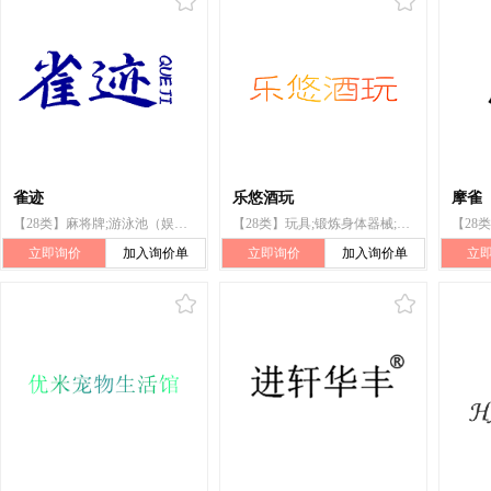
雀迹
乐悠酒玩
摩雀
【28类】麻将牌;游泳池（娱乐用品）;骰子;骰子杯;玩具;竞技手套;台球桌;电动游艺车;钓鱼竿;全自动麻将桌（机）
【28类】玩具;锻炼身体器械;游戏器具;智能玩具;游戏机;骰子;骰子杯;魔术器械;扑克牌;游戏套环
立即询价
加入询价单
立即询价
加入询价单
立