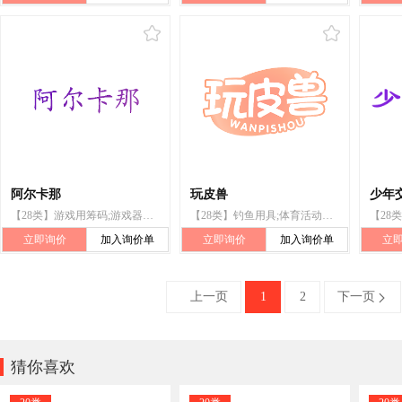
阿尔卡那
玩皮兽
少年
【28类】游戏用筹码;游戏器具;宾果游戏牌;室内游戏玩具;拼图玩具;玩具;骰子;扑克牌;纸牌;棋
【28类】钓鱼用具;体育活动器械;射箭用器具;运动用球;锻炼身体器械;骰子;玩具;游戏机;宠物用玩具;秋千
立即询价
加入询价单
立即询价
加入询价单
立
上一页
1
2
下一页


猜你喜欢