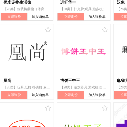
优米宠物生活馆
进轩华丰
汉象
【28类】伪装掩蔽物（体育用品）;骰子;宠物用玩具;玩具
【28类】扑克牌;玩具;跑步机;棋;骰子;跳绳;乒乓球拍;羽毛球;射箭用器具;旱冰鞋
立即询价
加入询价单
立即询价
加入询价单
立
凰尚
博饼王中王
麻雀
【28类】玩具;纸牌;扑克牌;麻将牌;骰子;棋;运动用球;滑板;雪鞋;钓鱼用具
【28类】游戏器具;游戏机;自动和投币启动的游戏机;视频游戏机;抓物游戏机;抽奖转轮;玩具;玩具机器人;骰子;骰子游戏器具
立即询价
加入询价单
立即询价
加入询价单
立