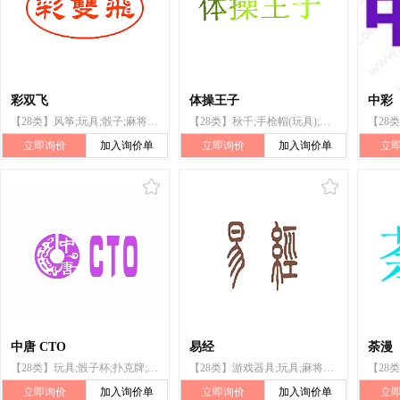
彩双飞
体操王子
中彩
【28类】风筝;玩具;骰子;麻将牌;扑克牌;象棋;体育活动用球;羽毛球拍;旱冰鞋;钓鱼用具
【28类】秋千;手枪帽(玩具);骰子;运动球类;压力器;靶;雪橇;游泳池(娱乐用);拳击手套;钓鱼用抄网
立即询价
加入询价单
立即询价
加入询价单
立
中唐 CTO
易经
荼漫
【28类】玩具;骰子杯;扑克牌;纸牌;麻将牌;全自动麻将桌（机）;体育活动用球;钓鱼竿
【28类】游戏器具;玩具;麻将牌;骰子;纸牌;全自动麻将桌（机）;扑克牌;棋;锻炼身体器械;体育活动器械
立即询价
加入询价单
立即询价
加入询价单
立