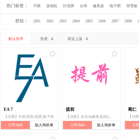
热门标签：
不限
游戏机
扑克牌
台球
健美器
电子靶
滑雪板
群组：
2801
2802
2803
2804
2805
2806
2807
2808
默认排序
热度
新近上架
EA 7
提前
蜀仁
【28类】钓鱼用具;纸牌;骰子杯
【28类】全自动麻将桌(机);棋;纸牌;扑克牌;骰子杯
立即询价
加入询价单
立即询价
加入询价单
立