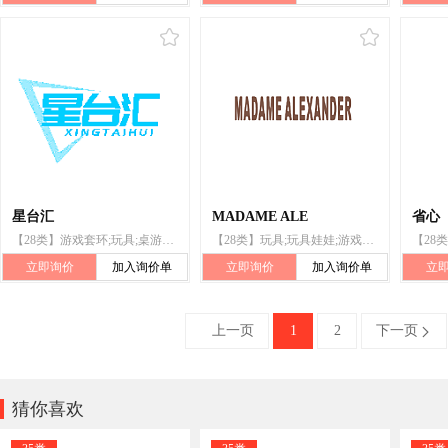
星台汇
MADAME ALE
省心
【28类】游戏套环;玩具;桌游器具;麻将牌;台球;锻炼身体肌肉器械;射箭用器具;体育活动器械;游泳池（娱乐用品）;保护垫（运动服部件）
【28类】玩具;玩具娃娃;游戏套环;棋;体育活动用球;飞盘;游泳池（娱乐用品）;运动腰带;轮滑鞋;圣诞树用装饰品（照明用物品和糖果除外）
立即询价
加入询价单
立即询价
加入询价单
立
上一页
1
2
下一页


猜你喜欢