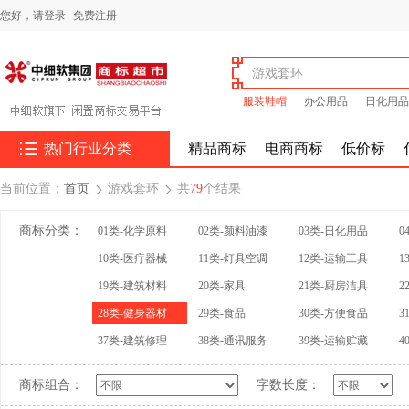
您好，
请登录
免费注册
服装鞋帽
办公用品
日化用品

热门行业分类
精品商标
电商商标
低价标
当前位置：
首页
游戏套环
共
79
个结果


商标分类：
01类-化学原料
02类-颜料油漆
03类-日化用品
0
10类-医疗器械
11类-灯具空调
12类-运输工具
1
19类-建筑材料
20类-家具
21类-厨房洁具
2
28类-健身器材
29类-食品
30类-方便食品
3
37类-建筑修理
38类-通讯服务
39类-运输贮藏
4
商标组合：
字数长度：