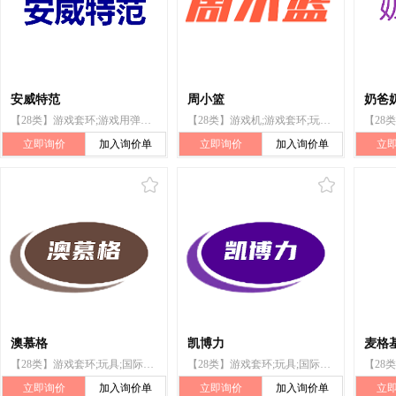
安威特范
周小篮
奶爸
【28类】游戏套环;游戏用弹子;室内游戏玩具;台球桌;西洋跳棋游戏;木工工具玩具套装;桌上足球用桌;斯诺克台球桌;桌式足球桌;动作玩偶玩具
【28类】游戏机;游戏套环;玩具;国际跳棋;体育活动用球;运动用球;锻炼身体器械;体育活动器械;护膝（体育用品）;运动用护腕
立即询价
加入询价单
立即询价
加入询价单
立
澳慕格
凯博力
麦格
【28类】游戏套环;玩具;国际跳棋;体育活动用球;锻炼用固定自行车;体育活动器械;可充气游泳池（娱乐用品）;拳击手套;球拍手胶;人造钓鱼饵
【28类】游戏套环;玩具;国际象棋;体育活动用球;力量训练器械;射箭用器具;飞镖;拳击手套;圣诞树用装饰品（灯、蜡烛和糖果除外）;钓鱼用具
立即询价
加入询价单
立即询价
加入询价单
立