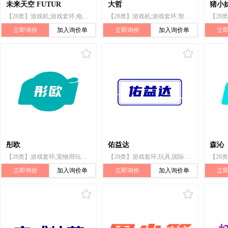
未来天空 FUTUR
大哲
猪小
【28类】游戏机;游戏套环;电动游艺车;玩具;棋;运动球类;健美器;射箭用器;体育活动器械;溜冰鞋
【28类】游戏机;游戏套环;智能玩具;棋;球网;箭弓;飞镖;旱冰鞋;拳击手套;合成材料制圣诞树
立即询价
加入询价单
立即询价
加入询价单
立
彤欧
佑益达
森沁
【28类】游戏套环;宠物用玩具;国际跳棋;体育活动用球;锻炼身体肌肉器械;杠铃;可充气游泳池（娱乐用品）;钓鱼用抄网;球拍手胶;竞技手套
【28类】游戏套环;玩具;国际跳棋;体育活动器械;可充气游泳池（娱乐用品）;击球手用手套（运动器件）;人造钓鱼饵;球拍手胶;锻炼用固定自行车;体育活动用球
立即询价
加入询价单
立即询价
加入询价单
立