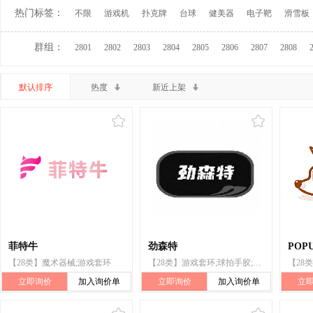
热门标签：
不限
游戏机
扑克牌
台球
健美器
电子靶
滑雪板
群组：
2801
2802
2803
2804
2805
2806
2807
2808
默认排序
热度
新近上架
菲特牛
劲森特
POPU
【28类】魔术器械;游戏套环
【28类】游戏套环;球拍手胶;可充气游泳池(娱乐用品)
立即询价
加入询价单
立即询价
加入询价单
立