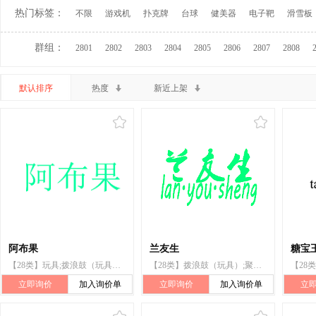
热门标签：
不限
游戏机
扑克牌
台球
健美器
电子靶
滑雪板
群组：
2801
2802
2803
2804
2805
2806
2807
2808
默认排序
热度
新近上架
阿布果
兰友生
糖宝
【28类】玩具;拨浪鼓（玩具）;陀螺（玩具）;滑板车（玩具）;长毛绒玩具;拼图玩具;跳棋;滑板;积木（玩具）;玩具手枪
【28类】拨浪鼓（玩具）;聚会用气球;飞镖;风筝;网球拍;恶作剧玩具;玩具风车;智能玩具;玩具;棋
立即询价
加入询价单
立即询价
加入询价单
立