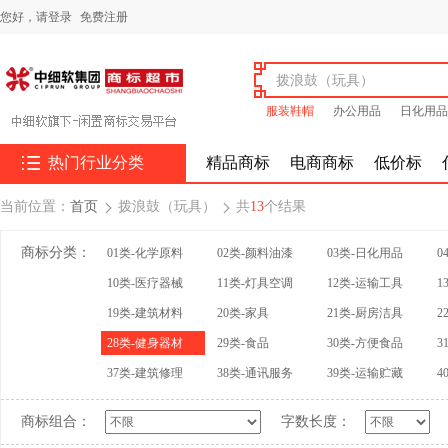
您好，
请登录
免费注册
服装鞋帽
办公用品
日化用品

热门行业分类
精品商标
电商商标
低价标
当前位置：
首页
拨浪鼓（玩具）
共
13
个结果


商标分类：
01类-化学原料
02类-颜料油漆
03类-日化用品
0
10类-医疗器械
11类-灯具空调
12类-运输工具
1
19类-建筑材料
20类-家具
21类-厨房洁具
2
28类-健身器材
29类-食品
30类-方便食品
3
37类-建筑修理
38类-通讯服务
39类-运输贮藏
4
商标组合：
字数长度：