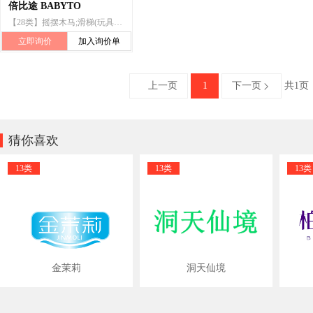
倍比途 BABYTO
【28类】摇摆木马;滑梯(玩具);玩具;积木(玩具);盖房玩具;多米诺骨牌;玩具手枪;拨浪鼓(玩具);室内游戏玩具;滑板车(玩具);玩具风铃;玩具熊;长毛绒玩具;玩具车;拼图玩具;遥控玩具汽车;填充玩具;玩具模型;玩具无人机;玩具机器人;婴儿健身架;带安抚巾的毛绒玩具;幼儿用三轮脚踏车(玩具);游泳池充气漂浮物;玩具汽车;智能玩具;模型飞机材料;玩具手表;电子永动器(永磁摆动玩具);游泳池(娱乐用品);塑胶跑道
立即询价
加入询价单
上一页
1
下一页
共1页


猜你喜欢
13类
13类
13类
金茉莉
洞天仙境