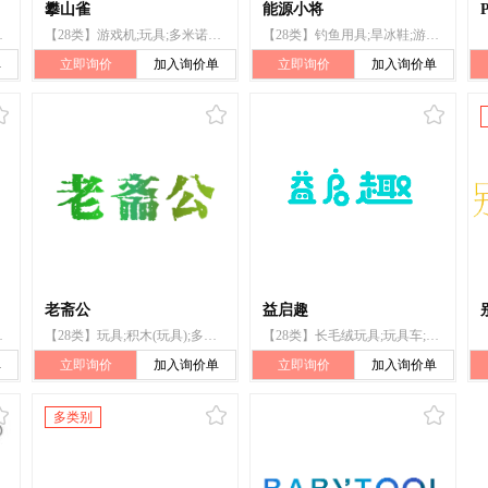
攀山雀
能源小将
具模型;室内游戏玩具;填充玩具
【28类】游戏机;玩具;多米诺骨牌;木偶;棋;体育活动用球;锻炼身体器械;射箭用器具;体育活动器械;游泳池（娱乐用品）
【28类】钓鱼用具;旱冰鞋;游泳池（娱乐用品）;体育活动器械;射箭用器具;运动用球;象棋;带有液晶显示屏的便携式游戏机;多米诺骨牌;玩具
单
立即询价
加入询价单
立即询价
加入询价单
老斋公
益启趣
育活动器械;游泳池（娱乐用品）
【28类】玩具;积木(玩具);多米诺骨牌;室内游戏玩具;玩具模型;拼图玩具;玩具车;智能玩具;游戏器具;肥皂泡(玩具)
【28类】长毛绒玩具;玩具车;玩具;积木（玩具）;室内游戏玩具;多米诺骨牌;玩具小屋;摇摆木马;滑板;游泳池（娱乐用品）
单
立即询价
加入询价单
立即询价
加入询价单
多类别