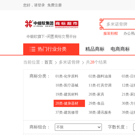
您好，
请登录
免费注册
服装鞋帽
办公用

热门行业分类
精品商标
电商商标
当前位置：
首页
多米诺骨牌
共
28
个结果


商标分类：
01类-化学原料
02类-颜料油漆
03类-
10类-医疗器械
11类-灯具空调
12类-
19类-建筑材料
20类-家具
21类-
28类-健身器材
29类-食品
30类-
37类-建筑修理
38类-通讯服务
39类-
商标组合：
字数长度：