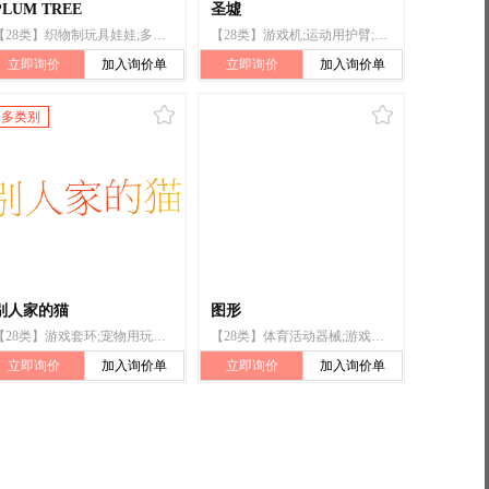
PLUM TREE
圣墟
【28类】织物制玩具娃娃;多米诺骨牌;玩具娃娃床;玩具娃娃衣;玩具娃娃用鞋;玩具娃娃进食瓶;积木（玩具）;玩具娃娃;宠物用玩具;玩具
【28类】游戏机;运动用护臂;运动腰带;纸牌;木偶;多米诺骨牌;箭（箭术用）;游戏牌;游戏器具;人造圣诞树;滑板;滑翔伞;跑步机;体育活动用球
立即询价
加入询价单
立即询价
加入询价单
多类别
别人家的猫
图形
【28类】游戏套环;宠物用玩具;多米诺骨牌;恶作剧玩具;飞盘（玩具）;陀螺（玩具）;玩具风铃;演戏面具;玩具娃娃衣;抽奖用刮刮卡
【28类】体育活动器械;游戏机;积木（玩具）;球及球拍专用袋;宠物用玩具;玩具;棋;锻炼身体器械;多米诺骨牌;钓鱼用具
立即询价
加入询价单
立即询价
加入询价单