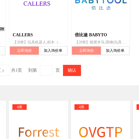
CALLERS
倍比途 BABYTO
多米诺骨牌;玩具手枪;闹剧玩具
【28类】玩具机器人;积木（玩具）;智能玩具;模型飞机材料;拼图玩具;室内游戏玩具;多米诺骨牌;玩具车;玩具汽车;长毛绒玩具
【28类】摇摆木马;滑梯(玩具);玩具;积木(玩具);盖房玩具;多米诺骨牌;玩具手枪;拨浪鼓(玩具);室内游戏玩具;滑板车(玩具);玩具风铃;玩具熊;长毛绒玩具;玩具车;拼图玩具;遥控玩具汽车;填充玩具;玩具模型;玩具无人机;玩具机器人;婴儿健身架;带安抚巾的毛绒玩具;幼儿用三轮脚踏车(玩具);游泳池充气漂浮物;玩具汽车;智能玩具;模型飞机材料;玩具手表;电子永动器(永磁摆动玩具);游泳池(娱乐用品);塑胶跑道
单
立即询价
加入询价单
立即询价
加入询价单
页
共1页
到第
页
确认

4类
4类