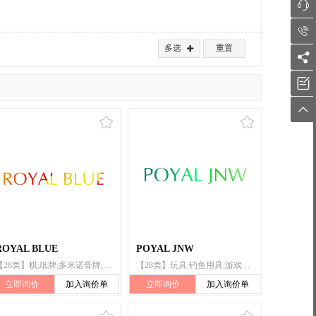


多选
重置




ROYAL BLUE
POYAL JNW
【28类】棋;纸牌;多米诺骨牌;钓鱼用具;游戏器具;麻将牌;围棋;玩具;游戏机;扑克牌
【28类】玩具;钓鱼用具;游戏器具;棋;游戏机;扑克牌;纸牌;麻将牌;多米诺骨牌;围棋
立即询价
加入询价单
立即询价
加入询价单