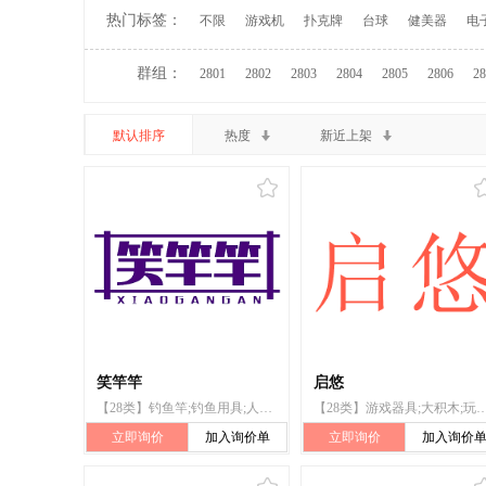
热门标签：
不限
游戏机
扑克牌
台球
健美器
电
群组：
2801
2802
2803
2804
2805
2806
28
默认排序
热度
新近上架
笑竿竿
启悠
【28类】钓鱼竿;钓鱼用具;人造钓鱼饵;多米诺骨牌;纸牌;运动球类球胆;哑铃;滑板;塑胶跑道;轮滑鞋
【28类】游戏器具;大积木;玩具;盖房玩具;玩具小房子;拼图玩具;玩具车;多米诺
立即询价
加入询价单
立即询价
加入询价