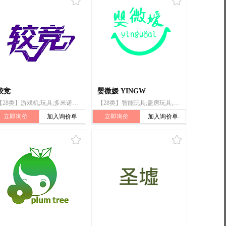
较竞
婴微嫒 YINGW
【28类】游戏机;玩具;多米诺骨牌;木偶;棋;体育活动用球;锻炼身体器械;射箭用器具;体育活动器械;游泳池（娱乐用品）
【28类】智能玩具;盖房玩具;玩具手枪;玩具车;玩具;多米诺骨牌;婴儿健身架;幼儿用三轮脚踏车（玩具）;积木（玩具）;玩具无人机
立即询价
加入询价单
立即询价
加入询价单