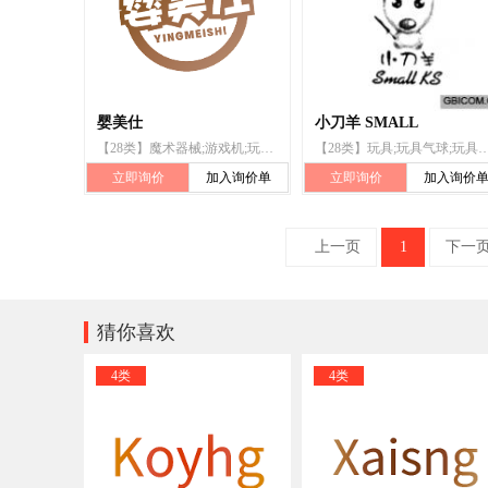
婴美仕
小刀羊 SMALL
【28类】魔术器械;游戏机;玩具;盖房玩具;多米诺骨牌;九柱戏器具;滑梯（玩具）;积木（玩具）;聚会用新奇玩具;玩具手枪
【28类】玩具;玩具气球;玩具娃娃进食瓶;玩具.;积木(玩具);盖房玩具;晚会、舞会道具;
立即询价
加入询价单
立即询价
加入询价
上一页
1
下一

猜你喜欢
4类
4类