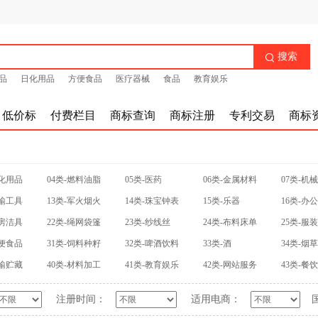
搜索

品
日化用品
方便食品
医疗器械
食品
教育娱乐
低价标
付费栏目
商标查询
商标注册
专利交易
商标
日化用品
04类-燃料油脂
05类-医药
06类-金属材料
07类-机
运输工具
13类-军火烟火
14类-珠宝钟表
15类-乐器
16类-办
厨房洁具
22类-绳网袋篷
23类-纱线丝
24类-布料床单
25类-服
方便食品
31类-饲料种籽
32类-啤酒饮料
33类-酒
34类-烟
运输贮藏
40类-材料加工
41类-教育娱乐
42类-网站服务
43类-餐
注册时间：
适用电商：