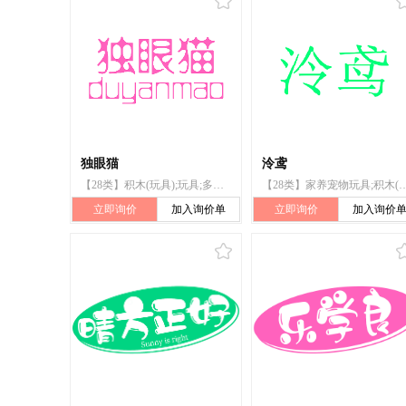
独眼猫
泠鸢
【28类】积木(玩具);玩具;多米诺骨牌;锻炼身体器械;纸牌;棋;体育活动器械;旱冰鞋;(冰刀)冰鞋;运动用球
【28类】家养宠物玩具;积木(玩具);多米诺骨牌;玩具熊;长毛绒玩具;玩具车
立即询价
加入询价单
立即询价
加入询价