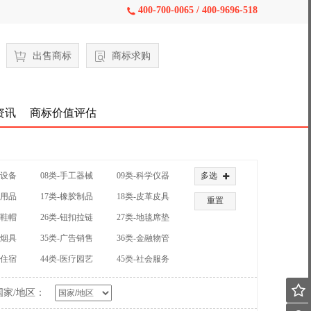
400-700-0065 / 400-9696-518

出售商标
商标求购
资讯
商标价值评估
械设备
08类-手工器械
09类-科学仪器
多选

公用品
17类-橡胶制品
18类-皮革皮具
重置
装鞋帽
26类-钮扣拉链
27类-地毯席垫
草烟具
35类-广告销售
36类-金融物管
饮住宿
44类-医疗园艺
45类-社会服务

国家/地区：