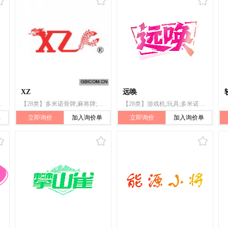
XZ
远唤
;拼图玩具;填充玩具;面具(玩具);棋
【28类】多米诺骨牌;麻将牌;扑克牌;棋;全自动麻将桌(机);国际象棋;棋类游戏;围棋;台球;哑铃
【28类】游戏机;玩具;多米诺骨牌;木偶;棋;体育活动用球;锻炼身体器械;射箭用器具;体育活动器械;游泳池（娱乐用品）
单
立即询价
加入询价单
立即询价
加入询价单