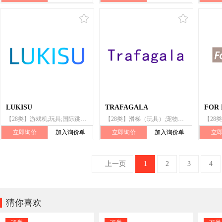
LUKISU
TRAFAGALA
FOR
【28类】游戏机;玩具;国际跳棋;台球;哑铃;箭弓;拳击手套;钓鱼竿;体育活动器械;游泳池（娱乐用品）
【28类】滑梯（玩具）;宠物用玩具;玩具;棋;体育活动用球;哑铃;射箭用器具;体育活动器械;竞技手套;钓鱼竿
立即询价
加入询价单
立即询价
加入询价单
立
上一页
1
2
3
4

猜你喜欢