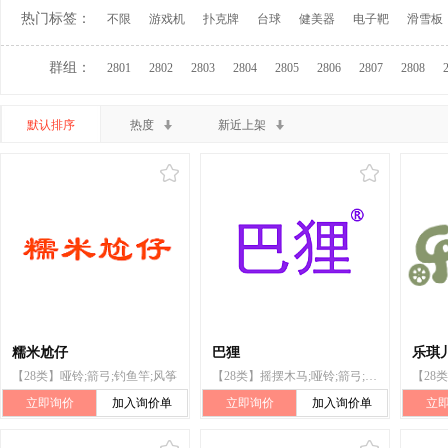
热门标签：
不限
游戏机
扑克牌
台球
健美器
电子靶
滑雪板
群组：
2801
2802
2803
2804
2805
2806
2807
2808
默认排序
热度
新近上架
糯米尬仔
巴狸
乐琪
【28类】哑铃;箭弓;钓鱼竿;风筝
【28类】摇摆木马;哑铃;箭弓;杠铃;钓鱼竿
立即询价
加入询价单
立即询价
加入询价单
立