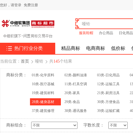
您好，
请登录
免费注册
服装鞋帽
办公用品
日化用品

热门行业分类
精品商标
电商商标
低价标
当前位置：
首页
哑铃
共
145
个结果


商标分类：
01类-化学原料
02类-颜料油漆
03类-日化用品
0
10类-医疗器械
11类-灯具空调
12类-运输工具
1
19类-建筑材料
20类-家具
21类-厨房洁具
2
28类-健身器材
29类-食品
30类-方便食品
3
37类-建筑修理
38类-通讯服务
39类-运输贮藏
4
商标组合：
字数长度：