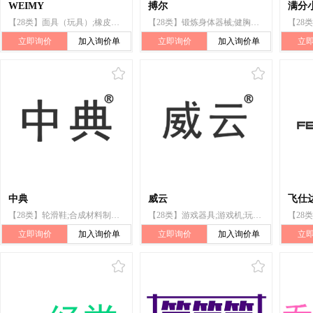
WEIMY
搏尔
满分
【28类】面具（玩具）;橡皮泥（玩具）;积木（玩具）;风筝;拼图玩具;扑克牌;哑铃;万花筒;国际跳棋;台球球杆用白垩
【28类】锻炼身体器械;健胸器;健美器;体育活动器械;伪装掩蔽物(运动用品);健身床;压力器;哑铃
立即询价
加入询价单
立即询价
加入询价单
立
中典
威云
飞仕
【28类】轮滑鞋;合成材料制圣诞树;钓鱼竿;风筝;玩具;麻将牌;羽毛球;哑铃;射箭用器具;运动负重用沙袋
【28类】游戏器具;游戏机;玩具;运动用球;哑铃;锻炼身体肌肉器械;毽子;滑板;竞技手套;钓鱼用具
立即询价
加入询价单
立即询价
加入询价单
立