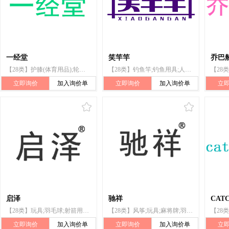
一经堂
笑竿竿
乔巴
【28类】护膝(体育用品);轮滑鞋;护腕;秋千;玩具;棋;体育活动用球;哑铃;箭弓;合成材料制圣诞树
【28类】钓鱼竿;钓鱼用具;人造钓鱼饵;多米诺骨牌;纸牌;运动球类球胆;哑铃;滑板;塑胶跑道;轮滑鞋
立即询价
加入询价单
立即询价
加入询价单
立
启泽
驰祥
CAT
【28类】玩具;羽毛球;射箭用器具;轮滑鞋;钓鱼竿;风筝;麻将牌;哑铃;运动负重用沙袋;合成材料制圣诞树
【28类】风筝;玩具;麻将牌;羽毛球;哑铃;射箭用器具;运动负重用沙袋;轮滑鞋;合成材料制圣诞树;钓鱼竿
立即询价
加入询价单
立即询价
加入询价单
立