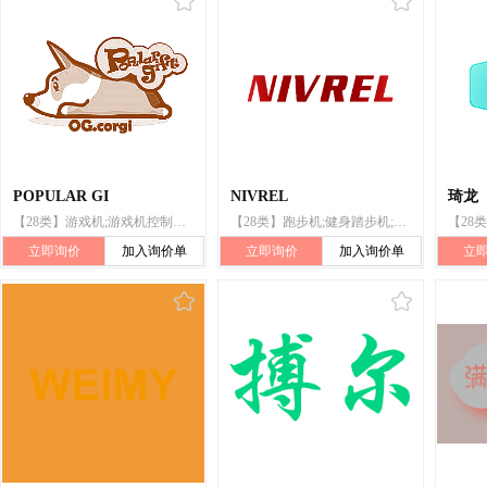
POPULAR GI
NIVREL
琦龙
【28类】游戏机;游戏机控制器;游戏套环;玩具;棋;投球机;哑铃;箭弓;滑板;钓鱼竿
【28类】跑步机;健身踏步机;健身用椭圆机;锻炼用哑铃;锻炼身体肌肉器械;使身体复原的器械;扩胸器(锻炼肌肉用);健身球;哑铃;健身摇摆机
立即询价
加入询价单
立即询价
加入询价单
立