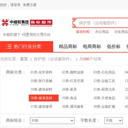
您好，
请登录
免费注册
服装鞋帽
办公用品
日化用品

热门行业分类
精品商标
电商商标
低价标
当前位置：
首页
保护垫（运动服部件）
共
686
个结果


商标分类：
01类-化学原料
02类-颜料油漆
03类-日化用品
0
10类-医疗器械
11类-灯具空调
12类-运输工具
1
19类-建筑材料
20类-家具
21类-厨房洁具
2
28类-健身器材
29类-食品
30类-方便食品
3
37类-建筑修理
38类-通讯服务
39类-运输贮藏
4
商标组合：
字数长度：