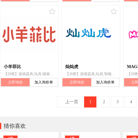
小羊菲比
灿灿虎
MAG
【28类】游戏器具;玩具;锻炼身体器械;射箭用器具;体育活动器械;保护垫(运动服部件);钓鱼用具
【28类】游戏器具;玩具;智能玩具;棋;健身球;滑板;保护垫（运动服部件）;轮滑鞋;合成材料制圣诞树;钓鱼用具
立即询价
加入询价单
立即询价
加入询价单
立
上一页
1
2
3
4

猜你喜欢