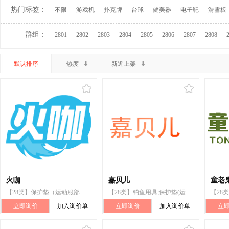
热门标签：
不限
游戏机
扑克牌
台球
健美器
电子靶
滑雪板
群组：
2801
2802
2803
2804
2805
2806
2807
2808
默认排序
热度
新近上架
火咖
嘉贝儿
童老鬼
【28类】保护垫（运动服部件）
【28类】钓鱼用具;保护垫(运动服部件)
立即询价
加入询价单
立即询价
加入询价单
立