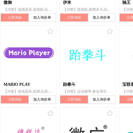
微御
伊米
驰王
【28类】游戏器具;游戏机;玩具;棋;运动用球;锻炼身体器械;体育活动器械;保护垫(运动服部件);纸牌;钓鱼用具
【28类】游戏机;摇摆木马;玩具;羽毛球拍;锻炼身体器械;平衡木;保护垫(运动服部件);护腿;旱冰鞋;钓具
立即询价
加入询价单
立即询价
加入询价单
立
MARIO PLAY
跆拳斗
宝联
【28类】游戏器具;纸牌;玩具;棋;运动用球;射箭用器具;体育活动器械;保护垫（运动服部件）;轮滑鞋;游戏机
【28类】运动腰带;拳击用吊袋;运动负重用沙袋;纸牌;棋;游戏器具;保护垫（运动服部件）;玩具;智能玩具;游戏机
立即询价
加入询价单
立即询价
加入询价单
立