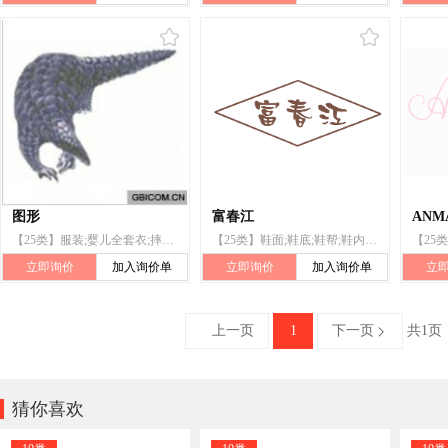
图形
富春江
ANM
【25类】服装;婴儿全套衣;摔跤服;足球鞋;高统靴;风帽(服装);袜;手套(服装);领带;皮带(服饰用)
【25类】鞋面;鞋底;鞋帮;鞋内底;鞋垫;运动鞋;拖鞋;高统靴;鞋(脚上的穿着物);鞋和靴的金属附件
立即询价
加入询价单
立即询价
加入询价单
立
上一页
1
下一页
共1页


猜你喜欢