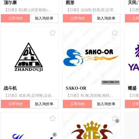
顶尓康
图形
天民;
【25类】鞋(脚上的穿着物);靴;半统靴;系带靴子;高统靴;草鞋;套鞋;凉鞋;鞋;运动鞋
【25类】运动鞋;鞋底;鞋;足球鞋;高统靴;鞋后跟;木鞋;鞋帮;凉鞋;鞋垫
立即询价
加入询价单
立即询价
加入询价单
立
战斗机
SAKO-OR
耀盛
【25类】戏装;鞋;足球靴;运动鞋;浴帽;系带靴子;拖鞋;凉鞋;高统靴
【25类】鞋;靴;高统靴;拖鞋;木鞋;凉鞋;运动鞋;鞋底;鞋和靴的金属附件;鞋跟
立即询价
加入询价单
立即询价
加入询价单
立