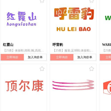
红霞山
呼雷豹
WAR
【25类】体操鞋;雨鞋;靴;高统靴;套鞋;拖鞋;凉鞋;鞋;运动鞋;袜
【25类】服装;足球鞋;体操鞋;运动鞋;靴;高统靴;鞋;跑鞋(带金属钉);帽;袜
立即询价
加入询价单
立即询价
加入询价单
立