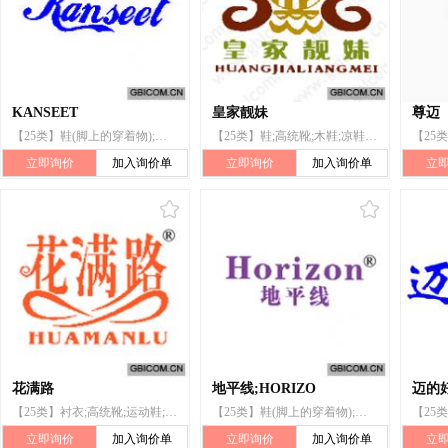
KANSEET
皇家靓妹
尊迈
【25类】鞋(脚上的穿着物);凉鞋;鞋;鞋垫;鞋后跟;靴;鞋底;高统靴;靴跟;雨鞋
【25类】鞋;高统靴;木鞋;凉鞋;鞋尖;系带靴子;运动鞋;套鞋;拖鞋;雨鞋
立即询价
加入询价单
立即询价
加入询价单
立
花满路
地平线;HORIZO
迈的
【25类】衬衣;高统靴;运动鞋;鞋(脚上的穿着物);凉鞋;袜;手套(服装);服装;腰带;内衣
【25类】鞋(脚上的穿着物);靴;半统靴;高统靴;拖鞋;凉鞋;运动鞋;运动靴;鞋底;鞋垫
立即询价
加入询价单
立即询价
加入询价单
立