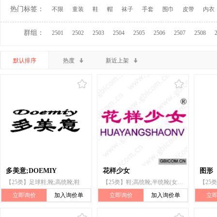
热门标签：
不限
童装
鞋
帽
袜子
手套
围巾
皮带
内衣
群组：
2501
2502
2503
2504
2505
2506
2507
2508
默认排序
热度
新近上架
多美意;DOEMIY
花样少女
图形
【25类】足球鞋;靴;高统靴;鞋
【25类】鞋;高统靴;半统靴(女鞋)
立即询价
加入询价单
立即询价
加入询价单
立