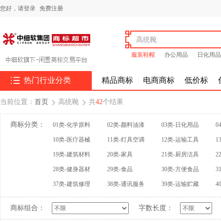
您好，
请登录
免费注册
服装鞋帽
办公用品
日化用品

热门行业分类
精品商标
电商商标
低价标
当前位置：
首页
高统靴
共
42
个结果


商标分类：
01类-化学原料
02类-颜料油漆
03类-日化用品
0
10类-医疗器械
11类-灯具空调
12类-运输工具
1
19类-建筑材料
20类-家具
21类-厨房洁具
2
28类-健身器材
29类-食品
30类-方便食品
3
37类-建筑修理
38类-通讯服务
39类-运输贮藏
4
商标组合：
字数长度：