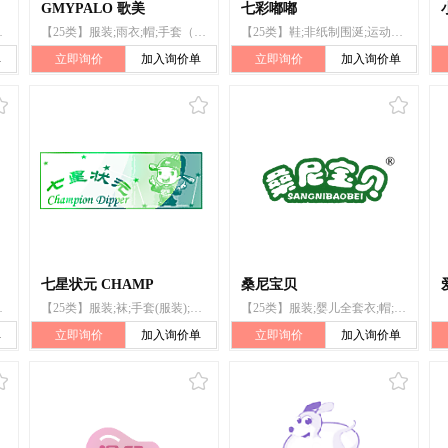
GMYPALO 歌美
七彩嘟嘟
动鞋;鞋;袜;成品衣
【25类】服装;雨衣;帽;手套（服装）;围巾;袜;非纸制围涎;工作服;鞋;游泳帽
【25类】鞋;非纸制围涎;运动鞋;工作服;童装;服装;婴儿全套衣;成品衣;帽;防水服
单
立即询价
加入询价单
立即询价
加入询价单
七星状元 CHAMP
桑尼宝贝
儿裤(内衣);非纸制围涎
【25类】服装;袜;手套(服装);鞋;围巾;帽;婴儿全套衣;非纸制围涎;婴儿鞋;连身衣
【25类】服装;婴儿全套衣;帽;袜;童装;非纸制围涎;鞋;婴儿睡袋
单
立即询价
加入询价单
立即询价
加入询价单