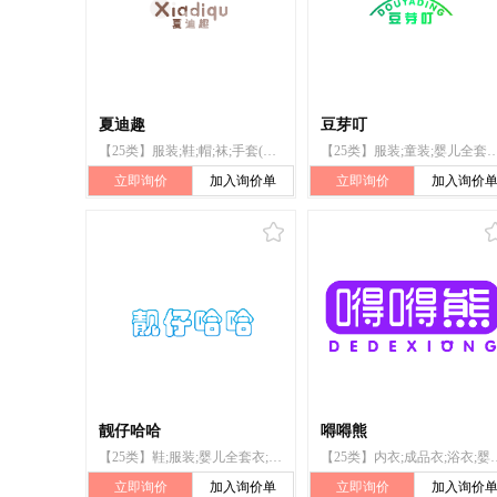
夏迪趣
豆芽叮
【25类】服装;鞋;帽;袜;手套(服装);皮带(服饰用);童装;婴儿全套衣;非纸制围涎;围巾
【25类】服装;童装;婴儿全套衣;非纸制围涎;鞋;帽;袜;手套（服装
立即询价
加入询价单
立即询价
加入询价
靓仔哈哈
嘚嘚熊
【25类】鞋;服装;婴儿全套衣;童装;运动鞋;非纸制围涎;外套;袜;成品衣;鞋垫
【25类】内衣;成品衣;浴衣;婴儿全套衣;
立即询价
加入询价单
立即询价
加入询价