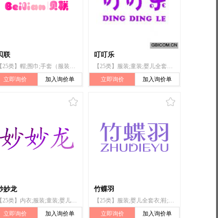
贝联
叮叮乐
【25类】帽;围巾;手套（服装）;服装;鞋;腰带;童装;婴儿全套衣;非纸制围涎;袜
【25类】服装;童装;婴儿全套衣;游泳衣;鞋;帽;袜;手套(服装);婴儿睡袋;非纸制围涎
立即询价
加入询价单
立即询价
加入询价单
妙妙龙
竹蝶羽
【25类】内衣;服装;童装;婴儿全套衣;非纸制围涎;运动紧身衣;鞋;帽;袜;腰带
【25类】服装;婴儿全套衣;鞋;帽;袜;手套（服装）;围巾;腰带;浴帽;非纸制围涎
立即询价
加入询价单
立即询价
加入询价单