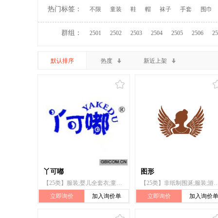
热门标签：
不限
童装
鞋
帽
袜子
手套
围巾
群组：
2501
2502
2503
2504
2505
2506
25
默认排序
热度
新近上架
丫可嘟
图形
【25类】服装;婴儿全套衣;童装;(小孩用)非纸制围涎
【25类】非纸制围涎;服装;游泳衣;鞋;帽;袜;手套（服装
立即询价
加入询价单
立即询价
加入询价