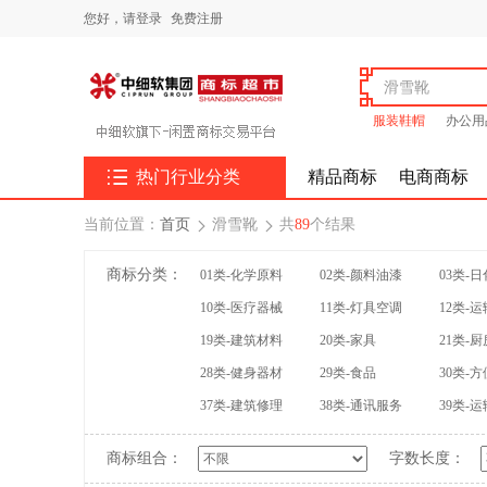
您好，
请登录
免费注册
服装鞋帽
办公用

热门行业分类
精品商标
电商商标
当前位置：
首页
滑雪靴
共
89
个结果


商标分类：
01类-化学原料
02类-颜料油漆
03类-
10类-医疗器械
11类-灯具空调
12类-
19类-建筑材料
20类-家具
21类-
28类-健身器材
29类-食品
30类-
37类-建筑修理
38类-通讯服务
39类-
商标组合：
字数长度：