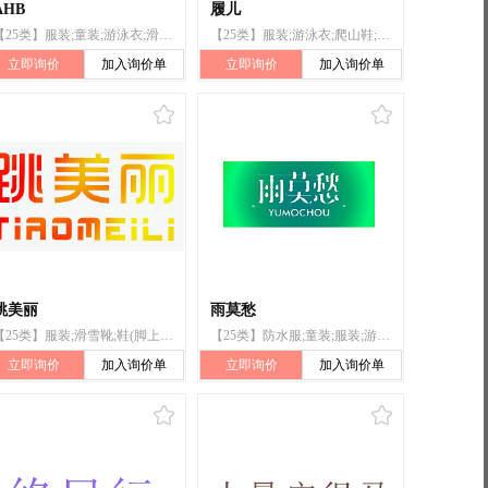
AHB
履儿
【25类】服装;童装;游泳衣;滑雪靴;鞋(脚上的穿着物);帽;袜;围巾;皮带(服饰用);婚纱
【25类】服装;游泳衣;爬山鞋;靴;鞋（脚上的穿着物）;短靴;滑雪靴;系带靴子;鞋;套鞋
立即询价
加入询价单
立即询价
加入询价单
跳美丽
雨莫愁
【25类】服装;滑雪靴;鞋(脚上的穿着物);靴;拖鞋;凉鞋;鞋;运动鞋;运动靴;帽
【25类】防水服;童装;服装;游泳衣;雨衣;雨鞋;草鞋;滑雪靴;帽;浴帽
立即询价
加入询价单
立即询价
加入询价单