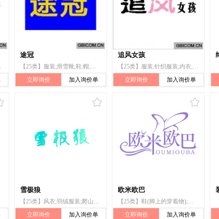
途冠
追风女孩
围巾;领带;滑雪靴
【25类】服装;滑雪靴;鞋;帽;袜;手套(服装);围巾;皮带(服饰用);婴儿裤;游泳衣
【25类】服装;针织服装;内衣;婴儿全套衣;游泳衣;滑雪靴;鞋;运动鞋;帽子;腰带
单
立即询价
加入询价单
立即询价
加入询价单
雪极狼
欧米欧巴
【25类】风衣;羽绒服装;爬山鞋;雨鞋;短靴;凉鞋;鞋;滑雪靴;鞋(脚上的穿着物);靴
【25类】鞋(脚上的穿着物);鞋;帽子(头戴);靴;滑雪靴;系带靴子;袜;短袜;运动靴
单
立即询价
加入询价单
立即询价
加入询价单