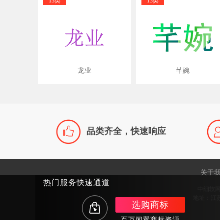
13类
13类
龙业
芊婉

品类齐全，快速响应
关于
热门服务快速通道
中细软
地址：江苏
选购商标
百万闲置商标资源