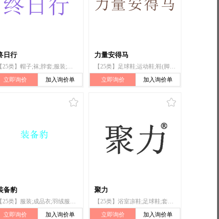
终日行
力量安得马
【25类】帽子;袜;脖套;服装;骑自行车服装;手套（服装）;鞋;运动鞋;滑雪靴;运动衫
【25类】足球鞋;运动鞋;鞋(脚上的穿着物);帽子;滑雪靴;围巾;服装;运动衫;袜
立即询价
加入询价单
立即询价
加入询价单
装备豹
聚力
【25类】服装;成品衣;羽绒服装;雪地服;鞋;运动鞋;滑雪靴;爬山鞋;袜;登山靴
【25类】浴室凉鞋;足球鞋;套鞋;体操鞋;凉鞋;鞋后跟;鞋底;运动鞋;滑雪靴;短靴
立即询价
加入询价单
立即询价
加入询价单