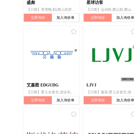
盛彪
星球访客
【25类】滑雪靴;鞋(脚上的穿着物);运动鞋;帽子(头戴);袜;领带;裤带;手套(服装)
【25类】运动鞋;爬山鞋;爬山鞋（带金属钉）;登山靴;运
立即询价
加入询价单
立即询价
加入询价
艾嘉图 EDGUDG
LJVJ
【25类】婴儿全套衣;游泳衣;滑雪靴;鞋;帽;服装;袜;手套(服装);围巾;腰带
【25类】服装;婴儿全套衣;游泳衣;滑雪靴;鞋;帽;袜;手套(服装
立即询价
加入询价单
立即询价
加入询价