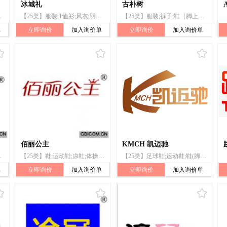
冰城礼
古朴树
动靴;登山鞋;滑雪靴
【25类】服装;T恤衫;风衣;羽绒服装;滑雪靴;鞋;帽子;滑雪手套;围巾;裤子
【25类】服装;裤子;鞋（脚上的穿着物）;鞋底;鞋垫;鞋;靴;滑雪靴;袜;手套（服装）
单
立即询价
加入询价单
立即询价
加入询价单
佰丽公主
KMCH 凯迈驰
);围巾;皮带(服饰用)
【25类】鞋;运动鞋;凉鞋;体操鞋;拖鞋;靴;鞋垫;滑雪靴;爬山鞋;鞋(脚上的穿着物)
【25类】足球鞋;运动鞋;鞋(脚上的穿着物);帽子;滑雪靴;围巾;鞋;服装;运动衫;袜
单
立即询价
加入询价单
立即询价
加入询价单