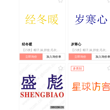
经冬暖
岁寒心
【25类】帽子;袜;脖套;毛衣;服装;骑自行车服装;手套（服装）;鞋;运动鞋;滑雪靴
【25类】帽子;袜;脖套;毛衣;服装;骑自行车服装;手套（服装）;鞋;运动鞋;滑雪靴
立即询价
加入询价单
立即询价
加入询价
多类别