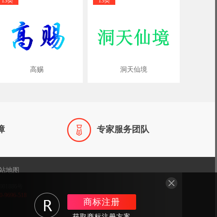
13类
13类
高赐
洞天仙境

障
专家服务团队
站地图
001886号
696-518
商标注册
获取商标注册方案