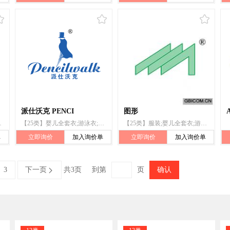
派仕沃克 PENCI
图形
(服装);围巾;腰带
【25类】婴儿全套衣;游泳衣;滑雪靴;鞋;帽;服装;袜;手套(服装);围巾;腰带
【25类】服装;婴儿全套衣;游泳衣;鞋;帽;袜;防水服;围巾;皮带(服饰用);滑雪靴
单
立即询价
加入询价单
立即询价
加入询价单
3
下一页
共3页
到第
页
确认
