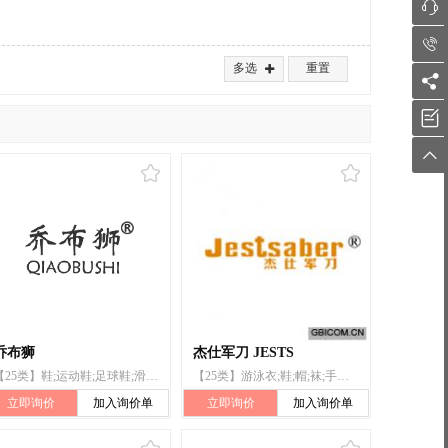


多选
重置




乔布狮
杰仕军刀 JESTS
【25类】鞋;运动鞋;足球鞋;滑雪靴;爬山鞋;靴;袜;领带
【25类】游泳衣;鞋;帽;袜;手套(服装);围巾;皮带(服饰用);滑雪靴
立即询价
加入询价单
立即询价
加入询价单