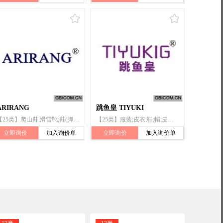
ARIRANG
跳鱼皇 TIYUKI
【25类】爬山鞋;滑雪靴;鞋(脚上的穿着物);鞋底;鞋垫;腰带;皮带(服饰用);婚纱;浴帽
【25类】服装;皮衣;鞋;帽;皮带(服饰用);袜;手套(服装);围巾;游泳衣;滑雪靴
立即询价
加入询价单
立即询价
加入询价单