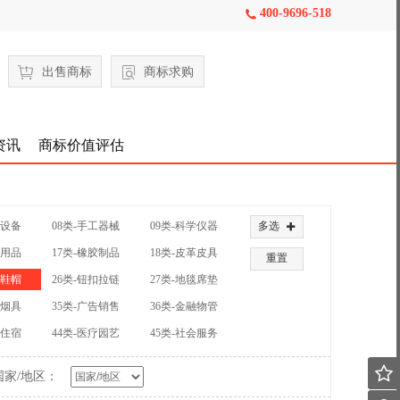
400-9696-518

出售商标
商标求购
资讯
商标价值评估
械设备
08类-手工器械
09类-科学仪器
多选

公用品
17类-橡胶制品
18类-皮革皮具
重置
装鞋帽
26类-钮扣拉链
27类-地毯席垫
草烟具
35类-广告销售
36类-金融物管
饮住宿
44类-医疗园艺
45类-社会服务

国家/地区：