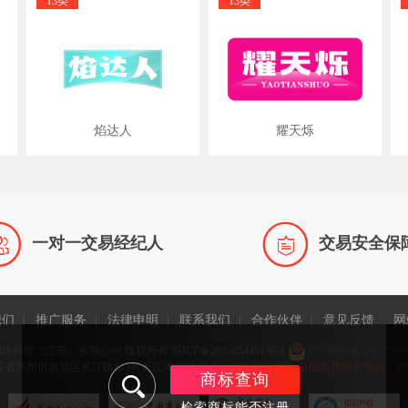
13类
13类
焰达人
耀天烁


一对一交易经纪人
交易安全保
我们
推广服务
法律申明
联系我们
合作伙伴
意见反馈
网
|
|
|
|
|
网络科技（江苏）有限公司 版权所有
苏ICP备2023054451号-2
京公网安备 11011102
省苏州市高新区长江路815号长江湾广场 传真：010-58143981
全国免费服务热线：400-9
商标查询
检索商标能否注册