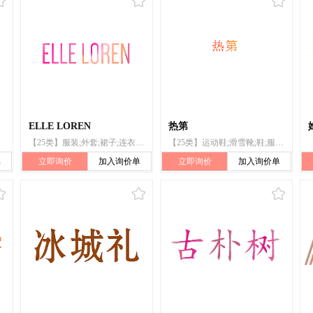
ELLE LOREN
热第
【25类】服装;外套;裙子;连衣裙;大衣;胸衣;滑雪靴;腰带;羽绒服装;童装
【25类】运动鞋;滑雪靴;鞋;服装;成品衣;羽绒服装;雪地服;爬山鞋;袜;登山靴
单
立即询价
加入询价单
立即询价
加入询价单