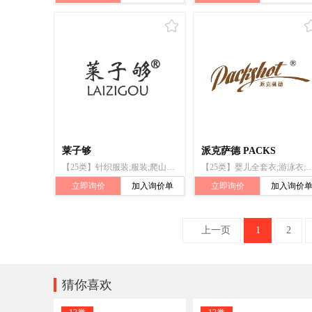
莱子够
派克萨德 PACKS
【25类】针织服装;服装;爬山鞋;鞋;运动鞋;足球鞋;滑雪靴;靴;袜;领带
【25类】婴儿全套衣;游泳衣;滑雪靴;鞋;帽;服装;袜;手套
立即询价
加入询价单
立即询价
加入询价
上一页
1
2

猜你喜欢