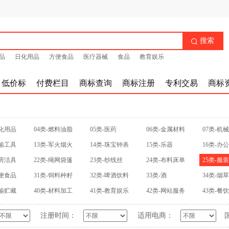
搜索

品
日化用品
方便食品
医疗器械
食品
教育娱乐
低价标
付费栏目
商标查询
商标注册
专利交易
商标
日化用品
04类-燃料油脂
05类-医药
06类-金属材料
07类-机
运输工具
13类-军火烟火
14类-珠宝钟表
15类-乐器
16类-办
厨房洁具
22类-绳网袋篷
23类-纱线丝
24类-布料床单
25类-服
方便食品
31类-饲料种籽
32类-啤酒饮料
33类-酒
34类-烟
运输贮藏
40类-材料加工
41类-教育娱乐
42类-网站服务
43类-餐
注册时间：
适用电商：