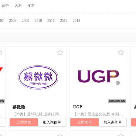
皮带
内衣
皮衣
07
2508
2509
2510
2511
2512
2513
慕微微
UGP
穿着物);运动鞋
【25类】足球鞋;鞋;运动鞋;雨鞋;滑雪靴
【25类】婴儿全套衣;帽;袜;鞋;滑雪靴;婚纱;领带;皮带(服饰用)
单
立即询价
加入询价单
立即询价
加入询价单