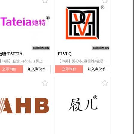
她特 TATEIA
PLVLQ
【25类】服装;内衣;鞋（脚上的穿着物）;滑雪靴;帽;袜;手套（服装）;围巾;腰带;婚纱
【25类】游泳衣;滑雪靴;帽;婴儿全套衣;服装;皮带(服饰用);鞋;袜;围巾;手套(服装)
立即询价
加入询价单
立即询价
加入询价单