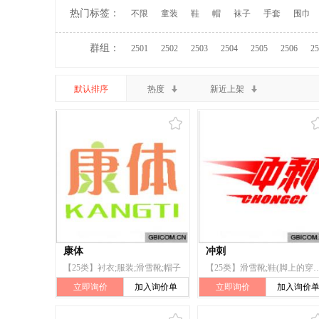
热门标签：
不限
童装
鞋
帽
袜子
手套
围巾
群组：
2501
2502
2503
2504
2505
2506
25
默认排序
热度
新近上架
康体
冲刺
【25类】衬衣;服装;滑雪靴;帽子
【25类】滑雪靴;鞋(脚上的
立即询价
加入询价单
立即询价
加入询价