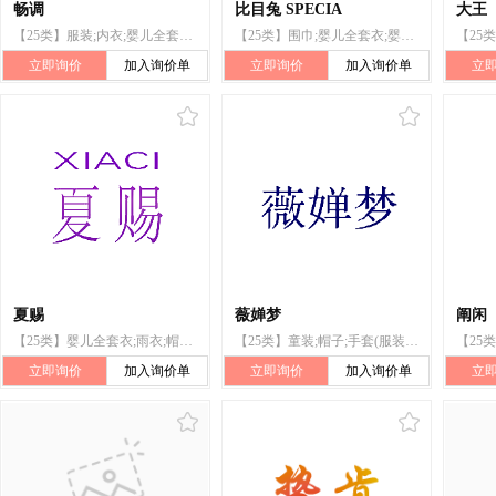
畅调
比目兔 SPECIA
大王
【25类】服装;内衣;婴儿全套衣;游泳衣;雨衣;鞋（脚上的穿着物）;帽子;袜;围巾;腰带
【25类】围巾;婴儿全套衣;婴儿裤（内衣）;帽子;服装;睡衣;童装;腰带;袜;鞋
立即询价
加入询价单
立即询价
加入询价单
立
夏赐
薇婵梦
阐闲
【25类】婴儿全套衣;雨衣;帽子;腰带;服装;围巾;内衣;游泳衣;鞋（脚上的穿着物）;袜
【25类】童装;帽子;手套(服装);围巾;袜;腰带;婚纱;围脖;鞋(脚上的穿着物);服装
立即询价
加入询价单
立即询价
加入询价单
立