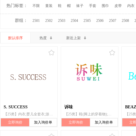
热门标签：
不限
童装
鞋
帽
袜子
手套
围巾
皮带
内衣
群组：
2501
2502
2503
2504
2505
2506
2507
2508
默认排序
热度
新近上架
S. SUCCESS
诉味
BEA
【25类】内衣;婴儿全套衣;游泳衣;帽子;腰带
【25类】鞋(脚上的穿着物);帽子;袜;手套(服装);围巾
立即询价
加入询价单
立即询价
加入询价单
立