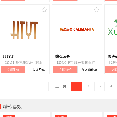
HTYT
嚓么蓝沓
雪诗
【25类】外套;服装;鞋（脚上的穿着物）;帽子;袜;手套（服装）;领带;腰带;婚纱;宗教服装
【25类】运动服;外套;围巾;运动鞋;鞋;帽子;袜;手套(服装);腰带;服装
立即询价
加入询价单
立即询价
加入询价单
立
上一页
1
2
3
4

猜你喜欢