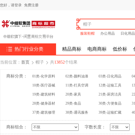
您好，
请登录
免费注册
服装鞋帽
办公用品
日化用品

热门行业分类
精品商标
电商商标
低价标
当前位置：
首页
帽子
共
13852
个结果


商标分类：
01类-化学原料
02类-颜料油漆
03类-日化用品
0
10类-医疗器械
11类-灯具空调
12类-运输工具
1
19类-建筑材料
20类-家具
21类-厨房洁具
2
28类-健身器材
29类-食品
30类-方便食品
3
37类-建筑修理
38类-通讯服务
39类-运输贮藏
4
商标组合：
字数长度：