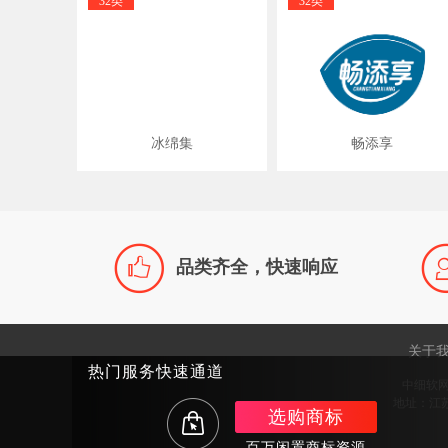
32类
32类
冰绵集
畅添享

品类齐全，快速响应
关于
热门服务快速通道
中细软
地址：江苏
选购商标
百万闲置商标资源