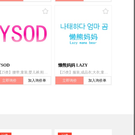
YSOD
懒熊妈妈 LAZY
【25类】腰带;童装;婴儿裤;鞋（脚上的穿着物）;袜;手套（服装）;服装;防水服;帽子;披肩
【25类】服装;成品衣;大衣;童装;内衣;婴儿裤(内衣);婴儿全套衣;鞋;帽子(头戴);袜
立即询价
加入询价单
立即询价
加入询价单