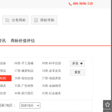
400-9696-518

出售商标
商标求购
资讯
商标价值评估
械设备
08类-手工器械
09类-科学仪器
多选

公用品
17类-橡胶制品
18类-皮革皮具
重置
装鞋帽
26类-钮扣拉链
27类-地毯席垫
草烟具
35类-广告销售
36类-金融物管
饮住宿
44类-医疗园艺
45类-社会服务

国家/地区：