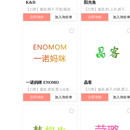
K&D
阳光鱼
【25类】服装;帽子;手套(服装);围巾;婴儿裤;鞋
【25类】服装;鞋;上衣;裤子;裙子;婚纱;婴儿裤(内衣);面纱(服装)
立即询价
加入询价单
立即询价
加入询价
一诺妈咪 ENOMO
晶客
【25类】服装;童装;婴儿全套衣;婴儿裤（服装）;婴儿裤（内衣）;睡衣裤;内衣;毛衣;妇女腹带;裤子
【25类】服装;裤子;内裤;婴儿裤
立即询价
加入询价单
立即询价
加入询价