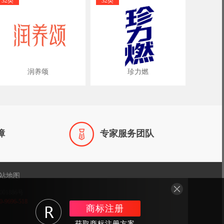
32类
32类
润养颂
珍力燃

障
专家服务团队
站地图
001886号
696-518
商标注册
获取商标注册方案