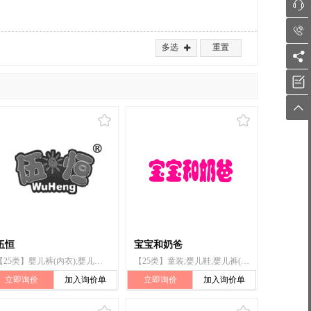


多选
重置




伍恒
宝宝和奶爸
【25类】婴儿裤(内衣);婴儿全套衣;非纸制围涎;婴儿裤;服装;睡衣;内衣;鞋;帽;袜
【25类】童装;婴儿鞋;婴儿裤(服装);服装;婴儿裤(内衣);婴儿全套衣;非纸制围涎;鞋;袜;婴儿裤
立即询价
加入询价单
立即询价
加入询价单