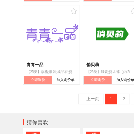
青青一品
俏贝莉
【25类】旗袍;服装;成品衣;婴儿裤(内衣);鞋;帽;袜;围巾;手套(服装);婚纱
【25类】服装;婴儿裤（内衣）;体操服;雨衣;戏装;鞋;帽;袜;手套（服装）;围巾
立即询价
加入询价单
立即询价
加入询价
上一页
1
2

猜你喜欢