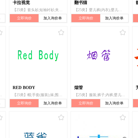
卡拉视觉
翻书猫
【25类】套头衫;短袖衬衫;夹克（服装）;连衣裙;服装;婴儿裤（内衣）;婴儿全套衣;非纸制围涎;婴儿裤（服装）;帽子（头戴）
【25类】婴儿裤(内衣);婴儿全套衣;非纸制围涎;婴儿睡袋;婴儿鞋;婴儿裤;婴儿靴;服装;衬衫;成品衣;裤子
单
立即询价
加入询价单
立即询价
加入询价单
RED BODY
烟管
;游泳衣;鞋;帽;袜裤;披肩;婚纱
【25类】帽;手套(服装);袜;围巾;鞋;腰带;婴儿裤;婴儿全套衣
【25类】服装;裤子;内裤;婴儿裤;游泳衣;鞋;帽;袜裤;披肩;婚纱
单
立即询价
加入询价单
立即询价
加入询价单