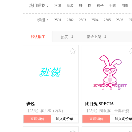
热门标签：
不限
童装
鞋
帽
袜子
手套
围巾
群组：
2501
2502
2503
2504
2505
2506
25
默认排序
热度
新近上架
班锐
比目兔 SPECIA
【25类】婴儿裤（内衣）
【25类】围巾;婴儿全套衣;婴儿裤（内衣）;帽子;服装;睡衣
立即询价
加入询价单
立即询价
加入询价