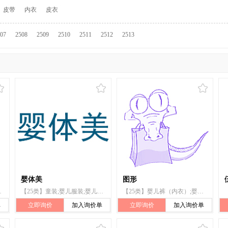
皮带
内衣
皮衣
07
2508
2509
2510
2511
2512
2513
婴体美
图形
;童装;腰带;袜;鞋
【25类】童装;婴儿服装;婴儿上衣;婴儿鞋;婴儿连体衣;婴儿裤;鞋;非纸制围涎;婴儿全套衣;围巾;手套(服装);婴儿裤(内衣);帽;服装;披肩;服装带(衣服);袜
【25类】婴儿裤（内衣）;婴儿全套衣;婴儿裤（服装）;婴儿裤;婴儿睡衣裤;婴儿鞋;婴幼儿用开裆衫;服装;儿童帽;童装
单
立即询价
加入询价单
立即询价
加入询价单