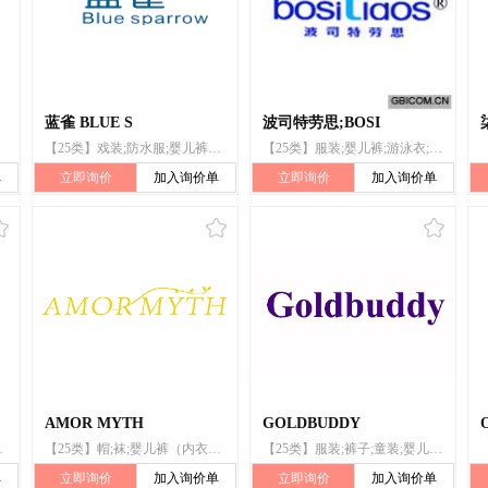
蓝雀 BLUE S
波司特劳思;BOSI
【25类】戏装;防水服;婴儿裤（服装）;靴;手套（服装）;钱带（服装）
【25类】服装;婴儿裤;游泳衣;雨衣;帽;手套(服装);服装带(衣服)
单
立即询价
加入询价单
立即询价
加入询价单
AMOR MYTH
GOLDBUDDY
泳衣;袜;帽;露指手套
【25类】帽;袜;婴儿裤（内衣）;服装;围巾;针织服装;游泳衣;舞蹈服;鞋;露指手套
【25类】服装;裤子;童装;婴儿裤（内衣）;婴儿全套衣;鞋;帽子;袜;婴儿睡袋;背带
单
立即询价
加入询价单
立即询价
加入询价单