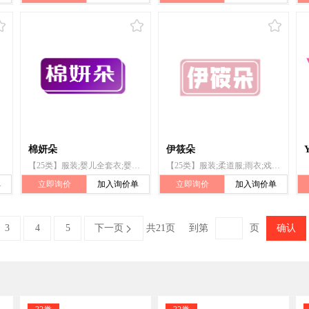
棉妍朵
伊筱朵
【25类】服装;婴儿全套衣;婴儿裤;游泳衣;雨衣;戏装;鞋;帽;袜;睡眠用眼罩
【25类】服装;柔道服;雨衣;戏装;鞋;帽;袜;手套（服装）;围巾;婴儿裤（内衣）
单
立即询价
加入询价单
立即询价
加入询价单
3
4
5
下一页
共21页
到第
页
确认
