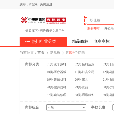
您好，
请登录
免费注册
服装鞋帽
办公用

热门行业分类
精品商标
电商商标
当前位置：
首页
婴儿裤
共
867
个结果


商标分类：
01类-化学原料
02类-颜料油漆
03类-
10类-医疗器械
11类-灯具空调
12类-
19类-建筑材料
20类-家具
21类-
28类-健身器材
29类-食品
30类-
37类-建筑修理
38类-通讯服务
39类-
商标组合：
字数长度：