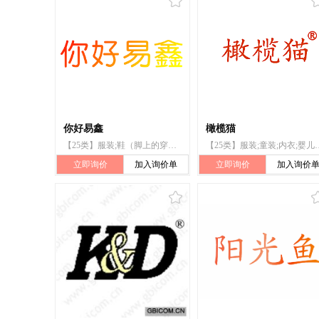
你好易鑫
橄榄猫
【25类】服装;鞋（脚上的穿着物）;帽子（头戴）;袜;皮带（服饰用）;婴儿裤（内衣）;婴儿裤;婴儿裤（服装）;内衣
【25类】服装;童装;内衣;婴儿裤（内衣）
立即询价
加入询价单
立即询价
加入询价