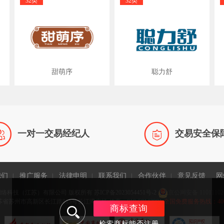
32类
32类
甜萌序
聪力舒


一对一交易经纪人
交易安全保
我们
推广服务
法律申明
联系我们
合作伙伴
意见反馈
网
|
|
|
|
|
网络科技（江苏）有限公司 版权所有
苏ICP备2023054451号-2
京公网安备 11011102
省苏州市高新区长江路815号长江湾广场 传真：010-58143981
全国免费服务热线：400-9
商标查询
检索商标能否注册