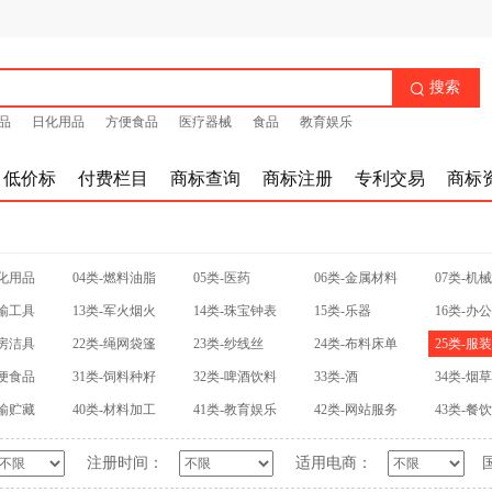
搜索

品
日化用品
方便食品
医疗器械
食品
教育娱乐
低价标
付费栏目
商标查询
商标注册
专利交易
商标
日化用品
04类-燃料油脂
05类-医药
06类-金属材料
07类-机
运输工具
13类-军火烟火
14类-珠宝钟表
15类-乐器
16类-办
厨房洁具
22类-绳网袋篷
23类-纱线丝
24类-布料床单
25类-服
方便食品
31类-饲料种籽
32类-啤酒饮料
33类-酒
34类-烟
运输贮藏
40类-材料加工
41类-教育娱乐
42类-网站服务
43类-餐
注册时间：
适用电商：