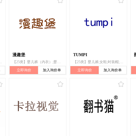
漫趣堡
TUMPI
;婴儿全套衣;婴儿裤;婴儿鞋;非纸制围涎;袜
【25类】婴儿裤（内衣）;婴儿全套衣;婴儿裤;婴儿鞋;服装;跆拳道服;帽;袜;围巾
【25类】婴儿裤;女鞋;时装帽;袜;针织手套;婚纱
单
立即询价
加入询价单
立即询价
加入询价单