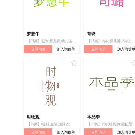
梦想牛
苛璐
【25类】服装;婴儿裤;幼儿连体衣;婴儿鞋;婴儿连体衣;婴儿裤(服装);婴儿绒线鞋;婴幼儿用开裆衫;婴儿全套衣;婴儿裤(内衣)
【25类】内衣;婴儿裤(内衣);防水服;鞋(脚上的穿着物);袜;围巾
立即询价
加入询价单
立即询价
加入询价
时物观
本品季
【25类】帽;鞋;服装;游泳衣;舞蹈服;围巾;针织服装;露指手套;婴儿裤（内衣）;袜
【25类】针织服装;舞蹈服;婴儿裤（内衣）;鞋;围巾;服装;游
立即询价
加入询价单
立即询价
加入询价