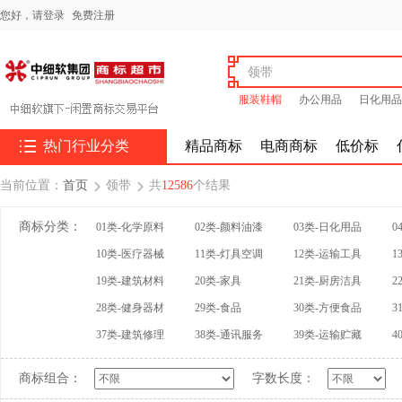
您好，
请登录
免费注册
服装鞋帽
办公用品
日化用品

热门行业分类
精品商标
电商商标
低价标
当前位置：
首页
领带
共
12586
个结果


商标分类：
01类-化学原料
02类-颜料油漆
03类-日化用品
0
10类-医疗器械
11类-灯具空调
12类-运输工具
1
19类-建筑材料
20类-家具
21类-厨房洁具
2
28类-健身器材
29类-食品
30类-方便食品
3
37类-建筑修理
38类-通讯服务
39类-运输贮藏
4
商标组合：
字数长度：