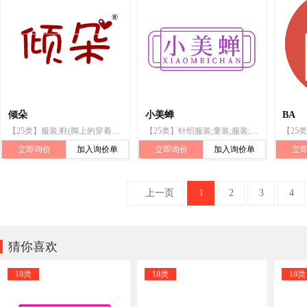
倾朵
小美蝉
BA
【25类】服装;鞋(脚上的穿着物);帽子;袜;手套(服装);领带;围巾;皮带(服饰用);婚纱;睡眠用眼罩
【25类】针织服装;童装;服装;婴儿全套衣;鞋（脚上的穿着物）;帽子;袜;手套（服装）;领带（服装）;皮带（服饰用）
立即询价
加入询价单
立即询价
加入询价单
立
上一页
1
2
3
4

猜你喜欢
18类
18类
18类