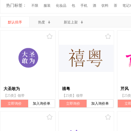
热门标签：
不限
服装
化妆品
包
手机
酒
饮料
茶
笔记
默认排序
热度
新近上架
大圣敢为
禧粤
芹风
【25类】领带
【25类】领带
【25
立即询价
加入询价单
立即询价
加入询价单
立