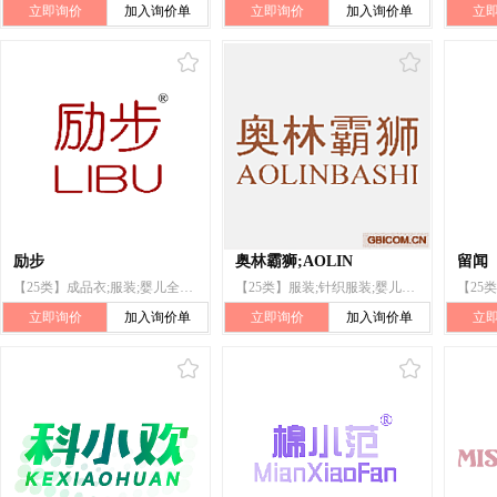
立即询价
加入询价单
立即询价
加入询价单
立
励步
奥林霸狮;AOLIN
留闻
【25类】成品衣;服装;婴儿全套衣;游泳衣;鞋;帽;袜;手套（服装）;领带;腰带
【25类】服装;针织服装;婴儿全套衣;体操服;鞋;帽;袜;婚纱;领带;皮带(服饰用)
立即询价
加入询价单
立即询价
加入询价单
立