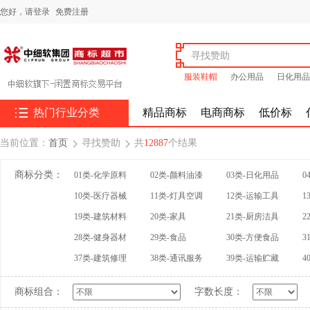
您好，
请登录
免费注册
服装鞋帽
办公用品
日化用品

热门行业分类
精品商标
电商商标
低价标
当前位置：
首页
寻找赞助
共
12887
个结果


商标分类：
01类-化学原料
02类-颜料油漆
03类-日化用品
0
10类-医疗器械
11类-灯具空调
12类-运输工具
1
19类-建筑材料
20类-家具
21类-厨房洁具
2
28类-健身器材
29类-食品
30类-方便食品
3
37类-建筑修理
38类-通讯服务
39类-运输贮藏
4
商标组合：
字数长度：