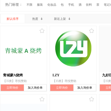
热门标签：
不限
服装
化妆品
包
手机
酒
饮料
茶
笔记
默认排序
热度
新近上架
青城蒙A烧烤
LZY
九好
【35类】寻找赞助
【35类】寻找赞助
【35
立即询价
加入询价单
立即询价
加入询价单
立