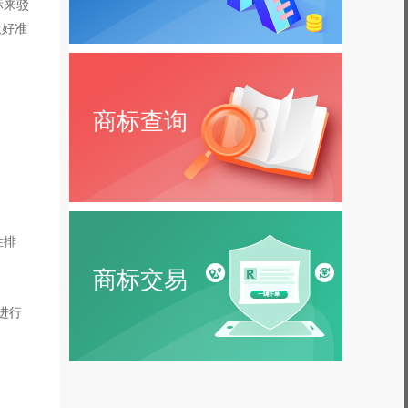
标来驳
做好准
商标查询
性排
商标交易
进行