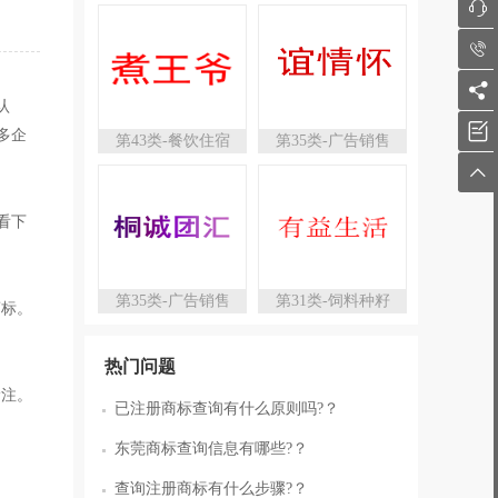



认

多企
第43类-餐饮住宿
第35类-广告销售

看下
第35类-广告销售
第31类-饲料种籽
商标。
热门问题
抢注。
已注册商标查询有什么原则吗?？
东莞商标查询信息有哪些?？
查询注册商标有什么步骤?？