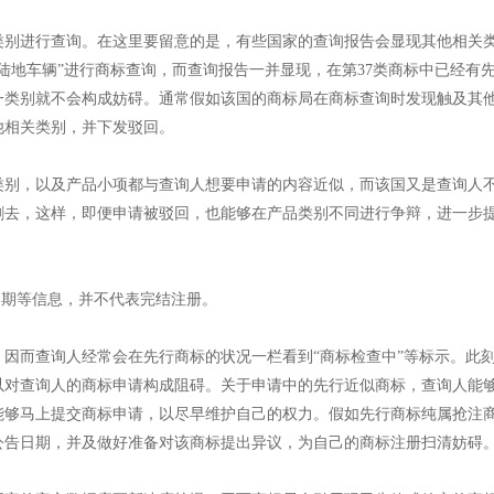
类别进行查询。在这里要留意的是，有些国家的查询报告会显现其他相关
陆地车辆”进行商标查询，而查询报告一并显现，在第37类商标中已经有
一类别就不会构成妨碍。通常假如该国的商标局在商标查询时发现触及其
他相关类别，并下发驳回。
类别，以及产品小项都与查询人想要申请的内容近似，而该国又是查询人
删去，这样，即便申请被驳回，也能够在产品类别不同进行争辩，进一步
日期等信息，并不代表完结注册。
因而查询人经常会在先行商标的状况一栏看到“商标检查中”等标示。此
以对查询人的商标申请构成阻碍。关于申请中的先行近似商标，查询人能
能够马上提交商标申请，以尽早维护自己的权力。假如先行商标纯属抢注
公告日期，并及做好准备对该商标提出异议，为自己的商标注册扫清妨碍