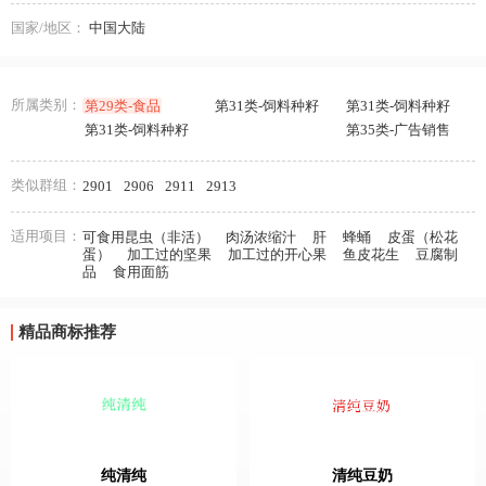
国家/地区：
中国大陆
所属类别：
第29类-食品
第31类-饲料种籽
第31类-饲料种籽
第31类-饲料种籽
第35类-广告销售
类似群组：
2901
2906
2911
2913
适用项目：
可食用昆虫（非活）
肉汤浓缩汁
肝
蜂蛹
皮蛋（松花
蛋）
加工过的坚果
加工过的开心果
鱼皮花生
豆腐制
品
食用面筋
精品商标推荐
纯清纯
清纯豆奶