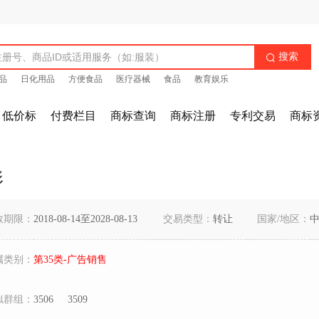
搜索

品
日化用品
方便食品
医疗器械
食品
教育娱乐
低价标
付费栏目
商标查询
商标注册
专利交易
商标
形
效期限：
2018-08-14至2028-08-13
交易类型：
转让
国家/地区：
属类别：
第35类-广告销售
似群组：
3506
3509