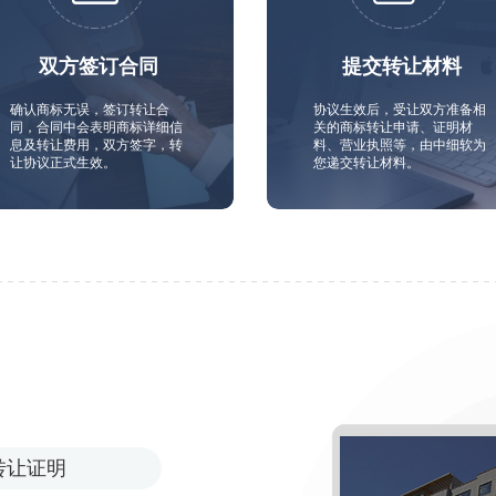
双方签订合同
提交转让材料
确认商标无误，签订转让合
协议生效后，受让双方准备相
同，合同中会表明商标详细信
关的商标转让申请、证明材
息及转让费用，双方签字，转
料、营业执照等，由中细软为
让协议正式生效。
您递交转让材料。
转让证明