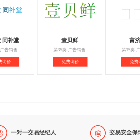
 同补堂
壹贝鲜
富
-广告销售
第35类-广告销售
第35类-
费询价
免费询价
免费


一对一交易经纪人
交易安全保