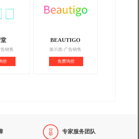
济堂
BEAUTIGO
广告销售
第35类-广告销售
询价
免费询价

障
专家服务团队