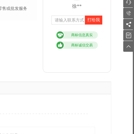

徐**
零售或批发服务

打给我


商标信息真实
商标诚信交易
