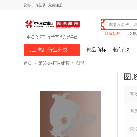
您好，
请登录
免费注册
服装鞋帽
办公用

热门行业分类
精品商标
电商商标
首页
>
第35类-广告销售
>
图形
图
有
所
类