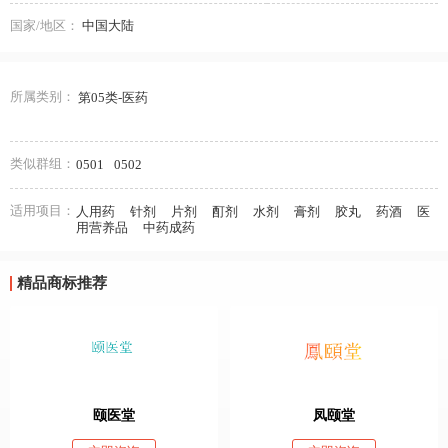
国家/地区：
中国大陆
所属类别：
第05类-医药
类似群组：
0501
0502
适用项目：
人用药
针剂
片剂
酊剂
水剂
膏剂
胶丸
药酒
医
用营养品
中药成药
精品商标推荐
颐医堂
凤颐堂