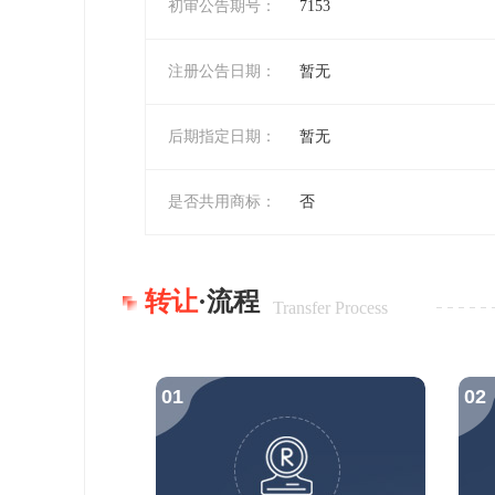
初审公告期号：
7153
注册公告日期：
暂无
后期指定日期：
暂无
是否共用商标：
否
转让
·流程
Transfer Process