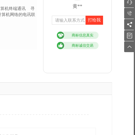

黄**
计算机终端通讯
寻

计算机网络的电讯联
打给我


商标信息真实
商标诚信交易
