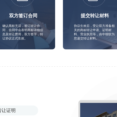
双方签订合同
提交转让材料
确认商标无误，签订转让合
协议生效后，受让双方准备相
同，合同中会表明商标详细信
关的商标转让申请、证明材
息及转让费用，双方签字，转
料、营业执照等，由中细软为
让协议正式生效。
您递交转让材料。
转让证明