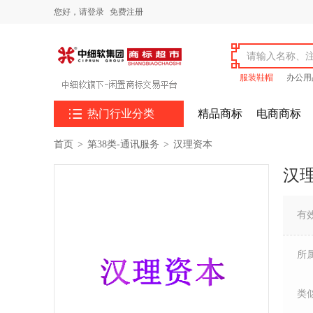
您好，
请登录
免费注册
服装鞋帽
办公用

热门行业分类
精品商标
电商商标
首页
>
第38类-通讯服务
>
汉理资本
汉
有
所
类