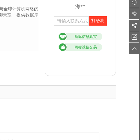

海**
与全球计算机网络的

聊天室
提供数据库
打给我


商标信息真实
商标诚信交易
