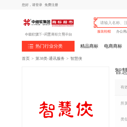
您好，
请登录
免费注册
服装鞋帽
办公用

热门行业分类
精品商标
电商商标
首页
>
第38类-通讯服务
>
智慧侠
智
有
所
类