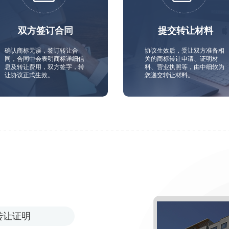
双方签订合同
提交转让材料
确认商标无误，签订转让合
协议生效后，受让双方准备相
同，合同中会表明商标详细信
关的商标转让申请、证明材
息及转让费用，双方签字，转
料、营业执照等，由中细软为
让协议正式生效。
您递交转让材料。
转让证明