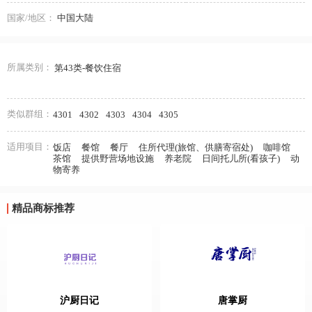
国家/地区：
中国大陆
所属类别：
第43类-餐饮住宿
类似群组：
4301
4302
4303
4304
4305
适用项目：
饭店
餐馆
餐厅
住所代理(旅馆、供膳寄宿处)
咖啡馆
茶馆
提供野营场地设施
养老院
日间托儿所(看孩子)
动
物寄养
精品商标推荐
沪厨日记
唐掌厨