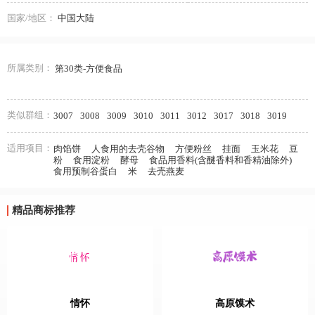
国家/地区：
中国大陆
所属类别：
第30类-方便食品
类似群组：
3007
3008
3009
3010
3011
3012
3017
3018
3019
适用项目：
肉馅饼
人食用的去壳谷物
方便粉丝
挂面
玉米花
豆
粉
食用淀粉
酵母
食品用香料(含醚香料和香精油除外)
食用预制谷蛋白
米
去壳燕麦
精品商标推荐
情怀
高原馍术