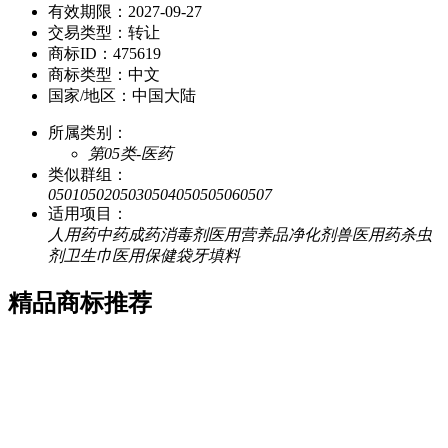
有效期限：
2027-09-27
交易类型：
转让
商标ID：
475619
商标类型：
中文
国家/地区：
中国大陆
所属类别：
第05类-医药
类似群组：
0501
0502
0503
0504
0505
0506
0507
适用项目：
人用药
中药成药
消毒剂
医用营养品
净化剂
兽医用药
杀虫
剂
卫生巾
医用保健袋
牙填料
精品商标推荐