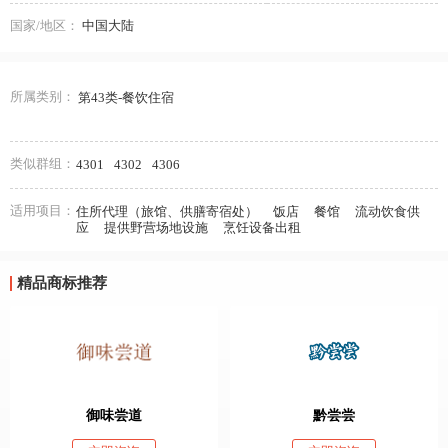
国家/地区：
中国大陆
所属类别：
第43类-餐饮住宿
类似群组：
4301
4302
4306
适用项目：
住所代理（旅馆、供膳寄宿处）
饭店
餐馆
流动饮食供
应
提供野营场地设施
烹饪设备出租
精品商标推荐
御味尝道
黔尝尝