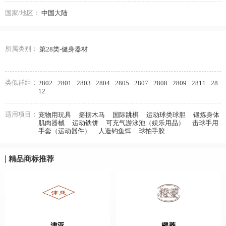
国家/地区：
中国大陆
所属类别：
第28类-健身器材
类似群组：
2802
2801
2803
2804
2805
2807
2808
2809
2811
28
12
适用项目：
宠物用玩具
摇摆木马
国际跳棋
运动球类球胆
锻炼身体
肌肉器械
运动铁饼
可充气游泳池（娱乐用品）
击球手用
手套（运动器件）
人造钓鱼饵
球拍手胶
精品商标推荐
津亚
橙菱