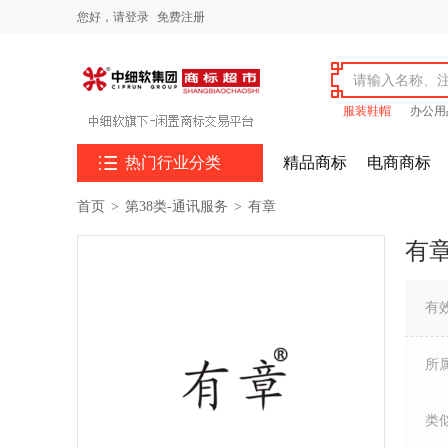
您好，
请登录
免费注册
服装鞋帽
办公用

热门行业分类
精品商标
电商商标
首页
>
第38类-通讯服务
>
有章
有
有
所
类