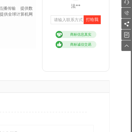

法**
点播传输
提供数

提供全球计算机网
打给我


商标信息真实
商标诚信交易
