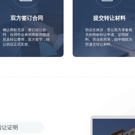
双方签订合同
提交转让材料
确认商标无误，签订转让合
协议生效后，受让双方准备相
同，合同中会表明商标详细信
关的商标转让申请、证明材
息及转让费用，双方签字，转
料、营业执照等，由中细软为
让协议正式生效。
您递交转让材料。
转让证明