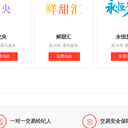
龙央
鲜甜汇
永恒
-通讯服务
第38类-通讯服务
第38类-
费询价
免费询价
免费


一对一交易经纪人
交易安全保