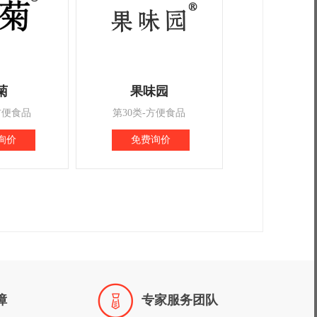
菊
果味园
方便食品
第30类-方便食品
询价
免费询价

障
专家服务团队