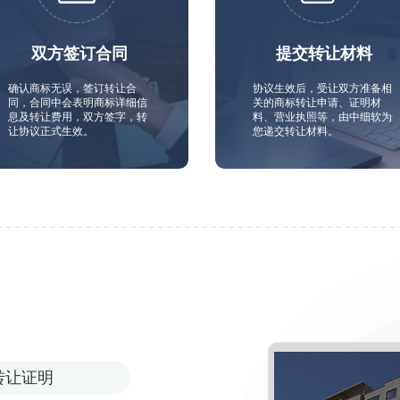
双方签订合同
提交转让材料
确认商标无误，签订转让合
协议生效后，受让双方准备相
同，合同中会表明商标详细信
关的商标转让申请、证明材
息及转让费用，双方签字，转
料、营业执照等，由中细软为
让协议正式生效。
您递交转让材料。
转让证明