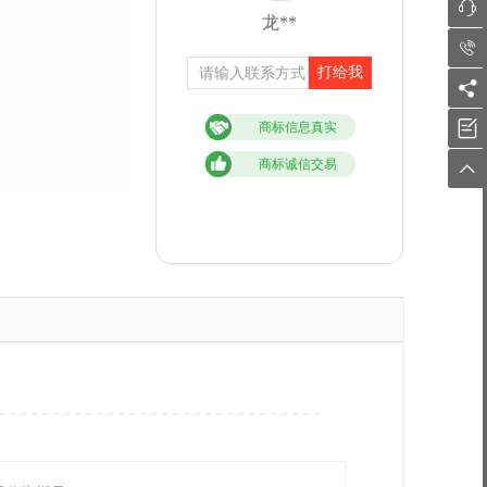

龙**

打给我


商标信息真实
商标诚信交易
