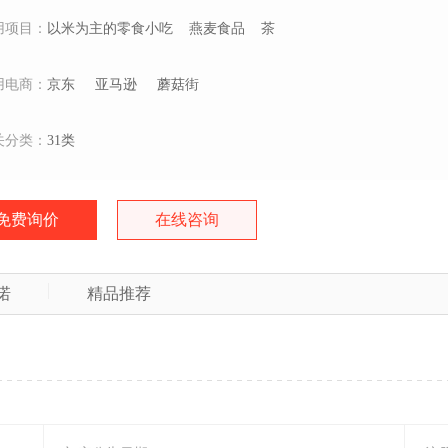
用项目：
以米为主的零食小吃
燕麦食品
茶
用电商：
京东
亚马逊
蘑菇街
关分类：
31类
免费询价
在线咨询
诺
精品推荐