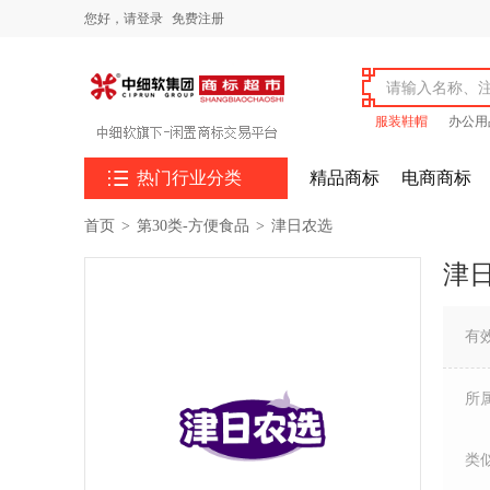
您好，
请登录
免费注册
服装鞋帽
办公用

热门行业分类
精品商标
电商商标
首页
>
第30类-方便食品
>
津日农选
津
有
所
类