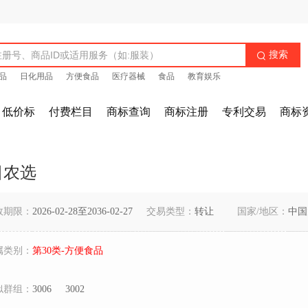
搜索

品
日化用品
方便食品
医疗器械
食品
教育娱乐
低价标
付费栏目
商标查询
商标注册
专利交易
商标
日农选
效期限：
2026-02-28至2036-02-27
交易类型：
转让
国家/地区：
中国
属类别：
第30类-方便食品
似群组：
3006
3002