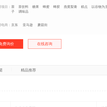
用项目：
茶
茶饮料
糖果
蜂蜜
蜂胶
燕窝梨膏
糕点
以谷物为
子
调味品
用电商：
京东
亚马逊
蘑菇街
免费询价
在线咨询
诺
精品推荐