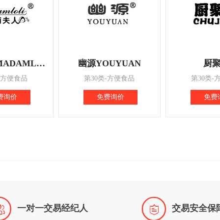
萝莉夫人 MADAMLOLI
幽源YOUYUAN
厨
-方便食品
第30类-方便食品
第30类-
费询价
免费询价
免费


一对一交易经纪人
交易安全保