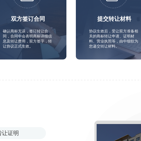
双方签订合同
提交转让材料
确认商标无误，签订转让合
协议生效后，受让双方准备相
同，合同中会表明商标详细信
关的商标转让申请、证明材
息及转让费用，双方签字，转
料、营业执照等，由中细软为
让协议正式生效。
您递交转让材料。
转让证明