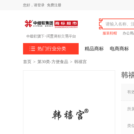
您好，
请登录
免费注册
服装鞋帽
办公用

热门行业分类
精品商标
电商商标
首页
>
第30类-方便食品
>
韩禧宫
韩
有
所
类