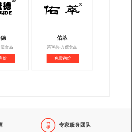
聚德
佑萃
方便食品
第30类-方便食品
询价
免费询价

障
专家服务团队