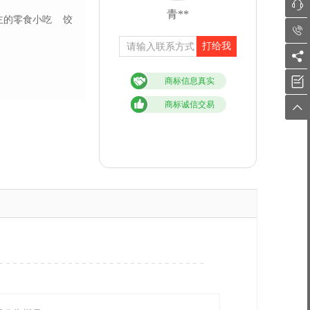

青**
主的零食小吃
饺

打给我


商标信息真实
商标诚信交易
