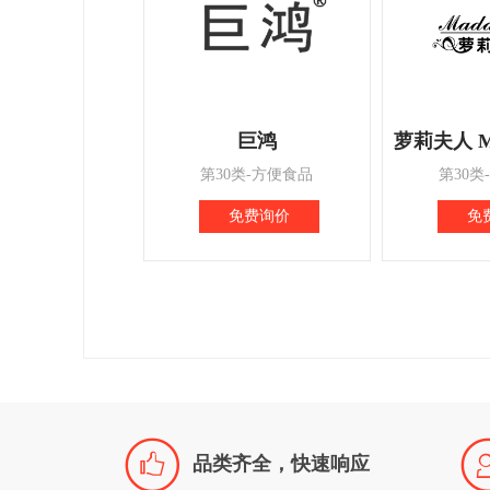
巨鸿
第30类-方便食品
第30类
免费询价
免

品类齐全，快速响应