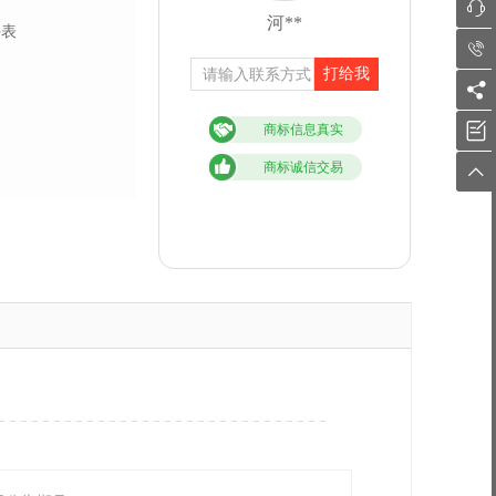

河**
手表

打给我


商标信息真实
商标诚信交易
