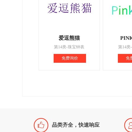
爱逗熊猫
PIN
第14类-珠宝钟表
第14类
免费询价
免

品类齐全，快速响应