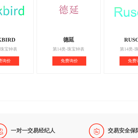
KBIRD
德延
RUS
-珠宝钟表
第14类-珠宝钟表
第14类-
费询价
免费询价
免费


一对一交易经纪人
交易安全保