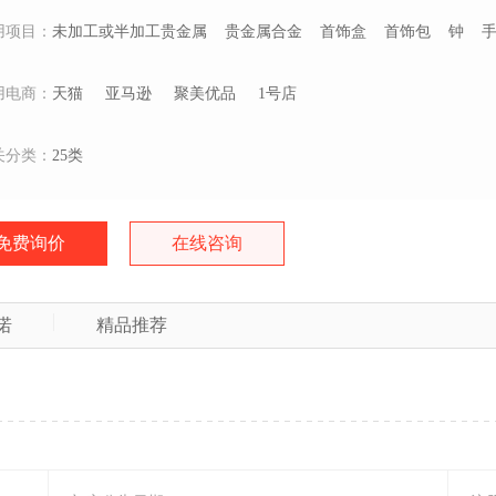
用项目：
未加工或半加工贵金属
贵金属合金
首饰盒
首饰包
钟
用电商：
天猫
亚马逊
聚美优品
1号店
关分类：
25类
免费询价
在线咨询
诺
精品推荐