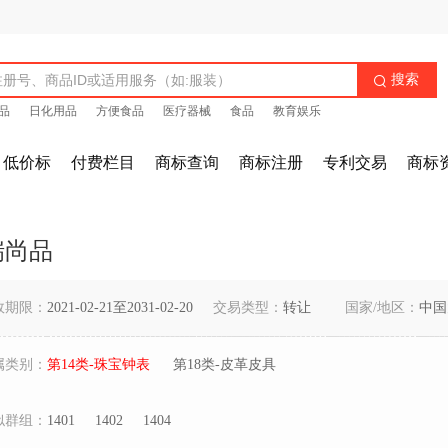
搜索

品
日化用品
方便食品
医疗器械
食品
教育娱乐
低价标
付费栏目
商标查询
商标注册
专利交易
商标
瑞尚品
效期限：
2021-02-21至2031-02-20
交易类型：
转让
国家/地区：
中国
属类别：
第14类-珠宝钟表
第18类-皮革皮具
似群组：
1401
1402
1404