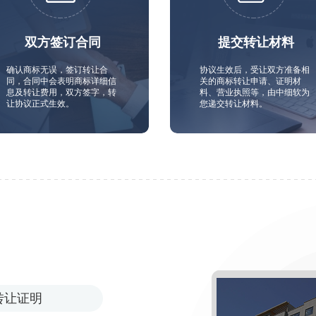
双方签订合同
提交转让材料
确认商标无误，签订转让合
协议生效后，受让双方准备相
同，合同中会表明商标详细信
关的商标转让申请、证明材
息及转让费用，双方签字，转
料、营业执照等，由中细软为
让协议正式生效。
您递交转让材料。
转让证明