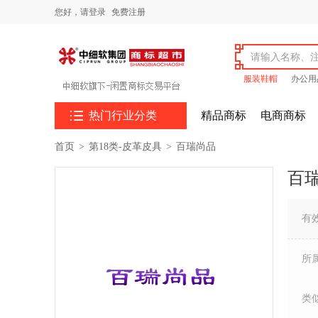
您好，
请登录
免费注册
服装鞋帽
办公用

热门行业分类
精品商标
电商商标
首页
>
第18类-皮革皮具
>
百瑞尚品
百
有
所
类