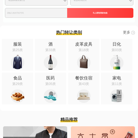
马上获取商标信息
热门转让类别
更多
服装
酒
皮革皮具
日化
第25类
第33类
第18类
第03类
食品
医药
餐饮住宿
家电
第29类
第05类
第43类
第11类
精品推荐