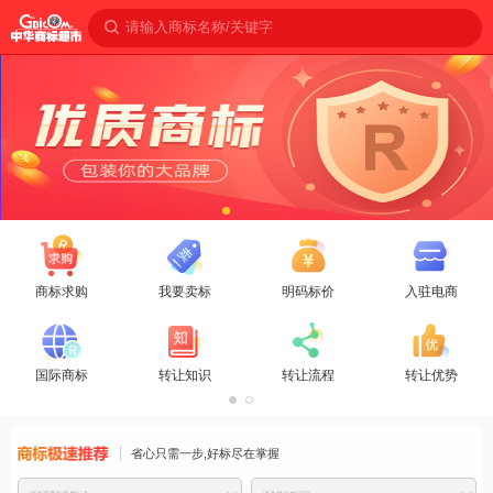
请输入商标名称/关键字
商标求购
我要卖标
明码标价
入驻电商
国际商标
转让知识
转让流程
转让优势
商标免费推
省心只需一步,好标尽在掌握
荐