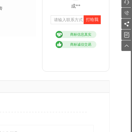

成**
膏

打给我


商标信息真实
商标诚信交易
