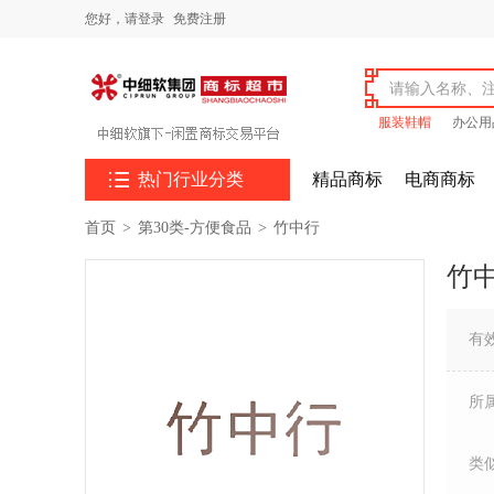
您好，
请登录
免费注册
服装鞋帽
办公用

热门行业分类
精品商标
电商商标
首页
>
第30类-方便食品
>
竹中行
竹
有
所
类