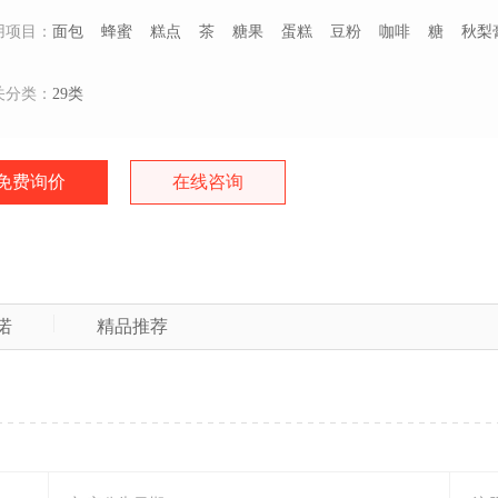
用项目：
面包
蜂蜜
糕点
茶
糖果
蛋糕
豆粉
咖啡
糖
秋梨
关分类：
29类
免费询价
在线咨询
诺
精品推荐