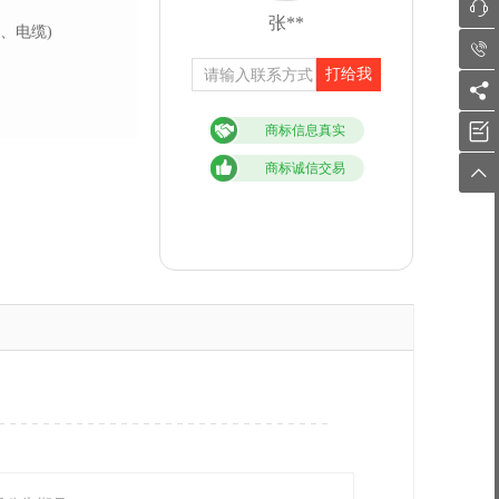

张**
、电缆)

打给我


商标信息真实
商标诚信交易
