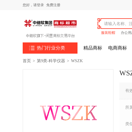
您好，
请登录
免费注册
服装鞋帽
办公用

热门行业分类
精品商标
电商商标
首页
>
第9类-科学仪器
>
WSZK
WS
有
所
类