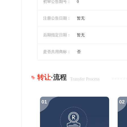
初审公告期号：
0
注册公告日期：
暂无
后期指定日期：
暂无
是否共用商标：
否
转让
·流程
Transfer Process