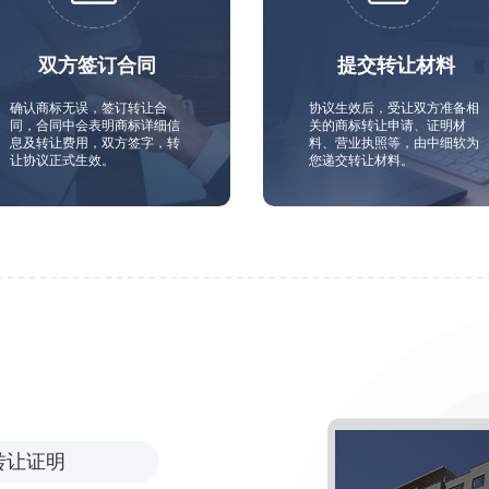
双方签订合同
提交转让材料
确认商标无误，签订转让合
协议生效后，受让双方准备相
同，合同中会表明商标详细信
关的商标转让申请、证明材
息及转让费用，双方签字，转
料、营业执照等，由中细软为
让协议正式生效。
您递交转让材料。
转让证明