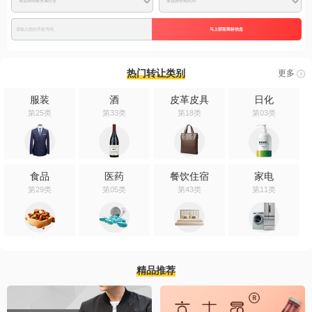
马上获取商标信息
热门转让类别
更多
服装
酒
皮革皮具
日化
第25类
第33类
第18类
第03类
食品
医药
餐饮住宿
家电
第29类
第05类
第43类
第11类
精品推荐