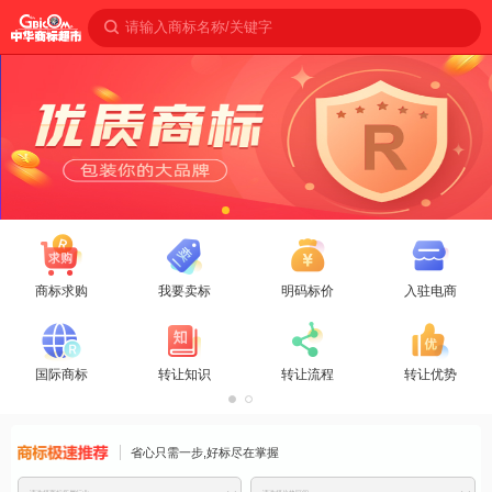
请输入商标名称/关键字
商标求购
我要卖标
明码标价
入驻电商
国际商标
转让知识
转让流程
转让优势
商标免费推
省心只需一步,好标尽在掌握
荐