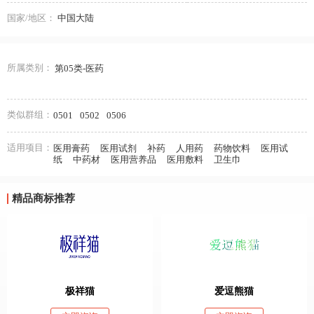
国家/地区：
中国大陆
所属类别：
第05类-医药
类似群组：
0501
0502
0506
适用项目：
医用膏药
医用试剂
补药
人用药
药物饮料
医用试
纸
中药材
医用营养品
医用敷料
卫生巾
精品商标推荐
极祥猫
爱逗熊猫