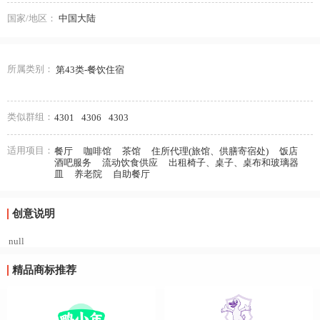
国家/地区：
中国大陆
所属类别：
第43类-餐饮住宿
类似群组：
4301
4306
4303
适用项目：
餐厅
咖啡馆
茶馆
住所代理(旅馆、供膳寄宿处)
饭店
酒吧服务
流动饮食供应
出租椅子、桌子、桌布和玻璃器
皿
养老院
自助餐厅
创意说明
null
精品商标推荐