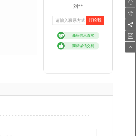

刘**

打给我


商标信息真实
商标诚信交易
