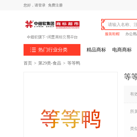
您好，
请登录
免费注册
服装鞋帽
办公用

热门行业分类
精品商标
电商商标
首页
>
第29类-食品
>
等等鸭
等
有
所
类