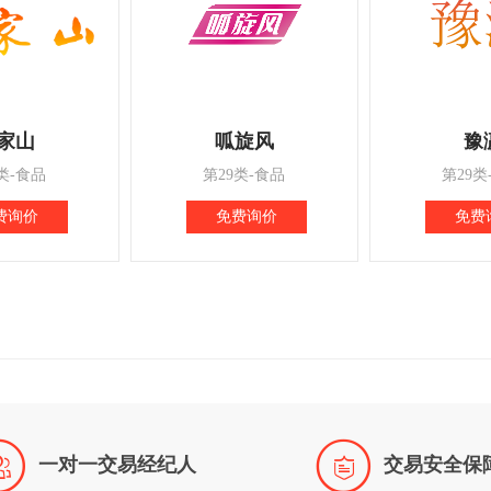
家山
呱旋风
豫
类-食品
第29类-食品
第29类
费询价
免费询价
免费


一对一交易经纪人
交易安全保