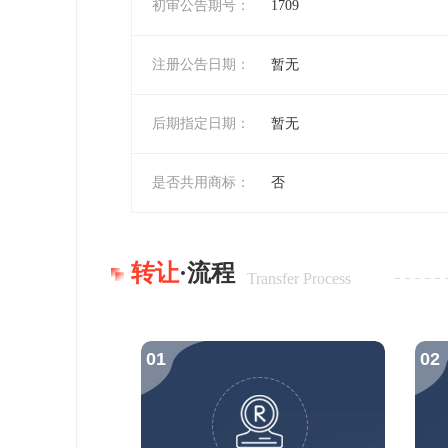
初审公告期号：
1709
注册公告日期：
暂无
后期指定日期：
暂无
是否共用商标：
否
转让
·流程
Transfer Process