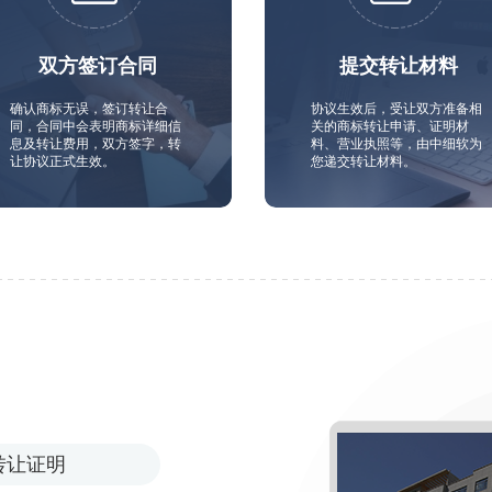
双方签订合同
提交转让材料
确认商标无误，签订转让合
协议生效后，受让双方准备相
同，合同中会表明商标详细信
关的商标转让申请、证明材
息及转让费用，双方签字，转
料、营业执照等，由中细软为
让协议正式生效。
您递交转让材料。
转让证明