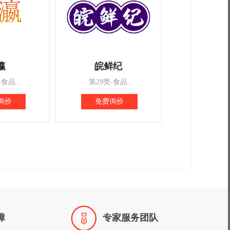
瀛
皖鲜纪
-食品
第29类-食品
询价
免费询价

障
专家服务团队