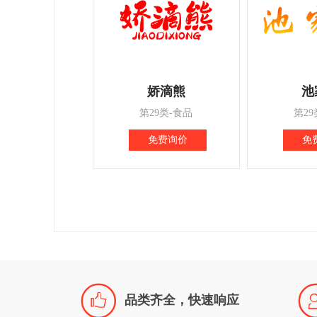
娇滴熊
池
第29类-食品
第29
免费询价
免

品类齐全，快速响应