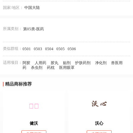
国家/地区：
中国大陆
所属类别：
第05类-医药
类似群组：
0501
0503
0504
0505
0506
适用项目：
阿胶
人用药
胶丸
贴剂
护肤药剂
净化剂
兽医用
药
杀虫剂
药枕
医用眼罩
精品商标推荐
健沃
沃心