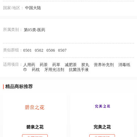
国家/地区：
中国大陆
所属类别：
第05类-医药
类似群组：
0501
0502
0506
0507
适用项目：
人用药
药茶
药草
减肥茶
胶丸
营养补充剂
消毒纸
巾
药枕
牙用光洁剂
抗菌洗手液
精品商标推荐
碧泉之花
完美之花